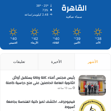
القاهرة
38º - 25º
73%
2.48 كيلومتر/ساعة
سماء صافية
40
42
40
39
38
℃
℃
℃
℃
℃
الأحد
الأثنين
الثلاثاء
الأربعاء
الخميس
الأشهر
الأخيرة
تعليقات
رئيس مجلس أمناء GUC وGIU يستقبل أوائل
الثانوية العامة الحاصلين على منح دراسية كاملة
منذ 13 ساعة
فيديوجراف.. اكتشف تميز كلية الهندسة بجامعة
أسيوط