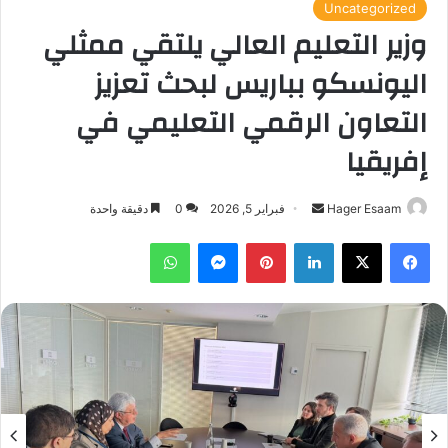
Uncategorized
وزير التعليم العالي يلتقي ممثلي
اليونسكو بباريس لبحث تعزيز
التعاون الرقمي التعليمي في
إفريقيا
أرسل
Hager Esaam
فبراير 5, 2026
0
دقيقة واحدة
بريدا
فيسبوك
‫X
لينكدإن
بينتيريست
ماسنجر
واتساب
إلكترونيا