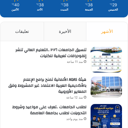
40
38
38
38
29
℃
℃
℃
℃
℃
الخميس
الجمعة
السبت
الأحد
الأثنين
الأشهر
الأخيرة
تعليقات
تنسيق الجامعات ٢٠٢٦ ..التعليم العالي تنشر
إنفوجرافات تعريفية للكليات
منذ 11 ساعة
هيئة AQAS الألمانية تمنح برامج الإعلام
بالأكاديمية العربية الاعتماد غير المشروط وفق
المعايير الأوروبية
منذ 12 ساعة
لطلاب الجامعات ..تعرف على مواعيد وشروط
التحويلات لطلاب بجامعة العاصمة
منذ يوم واحد