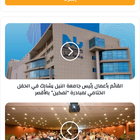
القائم
بأعمال
رئيس
جامعة
النيل
يشارك
في
الحفل
الختامي
القائم بأعمال رئيس جامعة النيل يشارك في الحفل
لمبادرة
الختامي لمبادرة “تمكين” بالأقصر
“تمكين”
بالأقصر
التعليم
العالي:
مدينة
الأبحاث
العلمية
تختتم