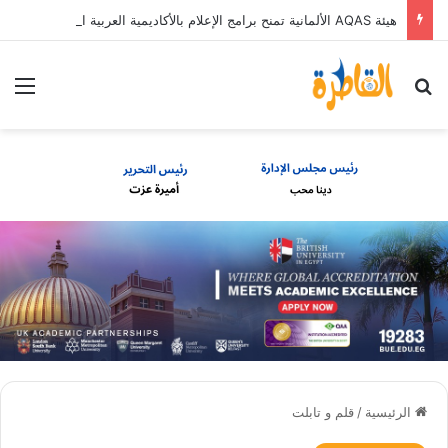
هيئة AQAS الألمانية تمنح برامج الإعلام بالأكاديمية العربية الاعتماد غير المشروط وفق المعايير الأوروبية
بحث عن
الق
الرئيسية
/
قلم و تابلت