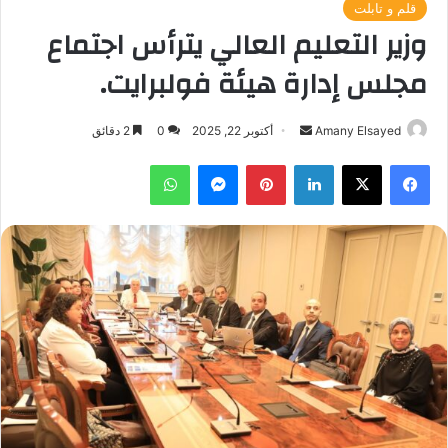
قلم و تابلت
وزير التعليم العالي يترأس اجتماع
مجلس إدارة هيئة فولبرايت.
أرسل
Amany Elsayed
أكتوبر 22, 2025
0
2 دقائق
بريدا
فيسبوك
‫X
لينكدإن
بينتيريست
ماسنجر
واتساب
إلكترونيا