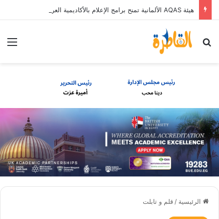
هيئة AQAS الألمانية تمنح برامج الإعلام بالأكاديمية العربية الاعتماد غير المشروط وفق المعايير الأوروبية
بحث عن
الق
الرئيسية
/
قلم و تابلت