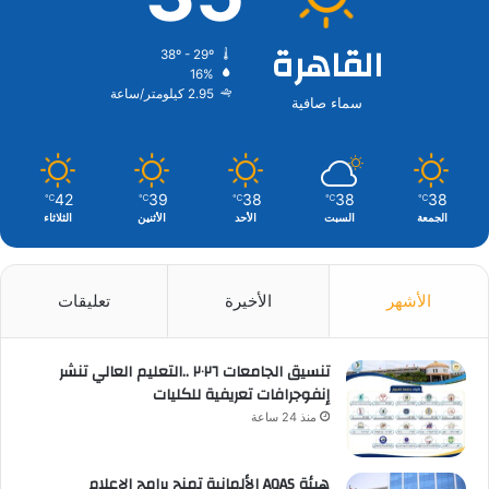
القاهرة
38º - 29º
16%
2.95 كيلومتر/ساعة
سماء صافية
42
39
38
38
38
℃
℃
℃
℃
℃
الجمعة
السبت
الأحد
الأثنين
الثلاثاء
الأشهر
الأخيرة
تعليقات
تنسيق الجامعات ٢٠٢٦ ..التعليم العالي تنشر
إنفوجرافات تعريفية للكليات
منذ 24 ساعة
هيئة AQAS الألمانية تمنح برامج الإعلام