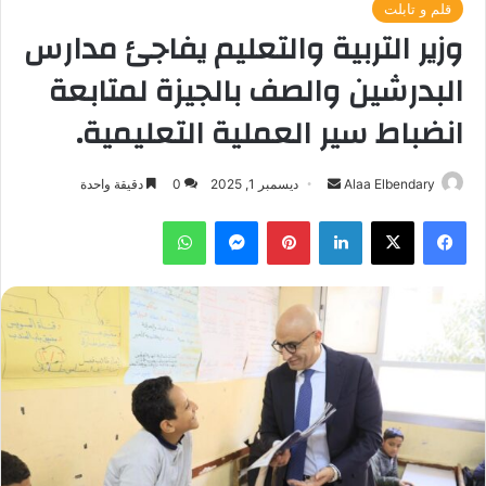
قلم و تابلت
وزير التربية والتعليم يفاجئ مدارس
البدرشين والصف بالجيزة لمتابعة
انضباط سير العملية التعليمية.
أرسل
Alaa Elbendary
ديسمبر 1, 2025
0
دقيقة واحدة
بريدا
فيسبوك
‫X
لينكدإن
بينتيريست
ماسنجر
واتساب
إلكترونيا