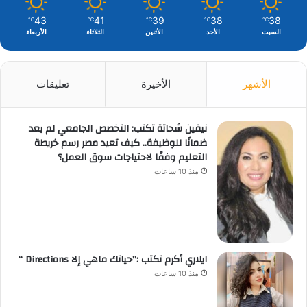
43
41
39
38
38
℃
℃
℃
℃
℃
السبت
الأحد
الأثنين
الثلاثاء
الأربعاء
الأشهر
الأخيرة
تعليقات
نيفين شحاتة تكتب: التخصص الجامعي لم يعد
ضمانًا للوظيفة.. كيف تعيد مصر رسم خريطة
التعليم وفقًا لاحتياجات سوق العمل؟
منذ 10 ساعات
ايلاري أكرم تكتب :”حياتك ماهي إلا Directions “
منذ 10 ساعات