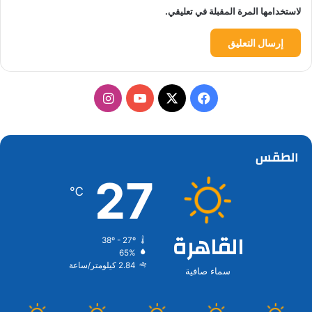
لاستخدامها المرة المقبلة في تعليقي.
‫X
فيسبوك
‫YouTube
انستقرام
الطقس
27
℃
القاهرة
38º - 27º
65%
2.84 كيلومتر/ساعة
سماء صافية