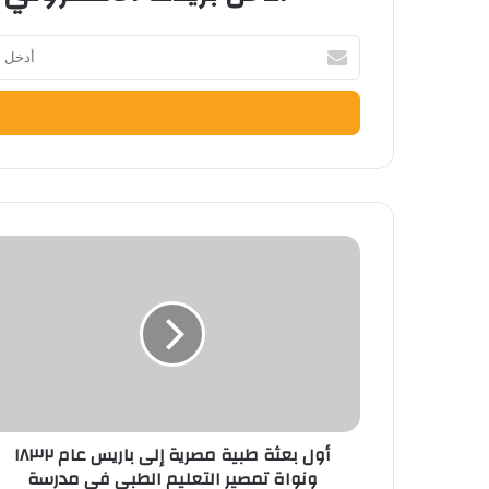
أدخل
بريدك
الإلكتروني
أول
بعثة
طبية
مصرية
إلى
باريس
عام
١٨٣٢
ونواة
أول بعثة طبية مصرية إلى باريس عام ١٨٣٢
تمصير
ونواة تمصير التعليم الطبي في مدرسة
التعليم