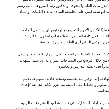
 للدراسات العليا والبحوث، والدكتور وليد السروجي نائب رئيس
مد أبو شقة أمين عام الجامعة، السادة عمداء الكليات، والسادة
يًا لتكامل الأدوار التعليمية والبحثية والبيئية داخل الجامعة،
 لاستغلال كافة المناطق الصالحة للزراعة وزيادة الرقعة
عزيز الوعي البيئي لدى الطلاب وأسرة الجامعة.
بيرًا بقضايا الاستدامة والحفاظ على الموارد الطبيعية، وتسعى
ء من خلال التوسع في المساحات المزروعة، وترشيد استهلاك
اب وأعضاء هيئة التدريس والعاملون.
لهادفة إلى توفير بيئة تعليمية وصحية جاذبة، تسهم في دعم
 والتطوير والحفاظ على البيئة، بما يعزز مكانة الجامعة كإحدى
تدامة.
ت والإدارات المشاركة في تنفيذ وتطوير المشروعات البيئية
 من المبادرات التي تعزز من جودة الحياة الجامعية وترسخ ثقافة