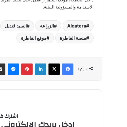
الاستدامة والمسؤولية البيئية.
Alqatera
الزراعة
السيد قنديل
منصة القاطرة
موقع القاطرة
فيسبوك
‫X
لينكدإن
بينتيريست
ماسنج
شاركها
اشترك في 
ادخل بريدك الالكتروني 