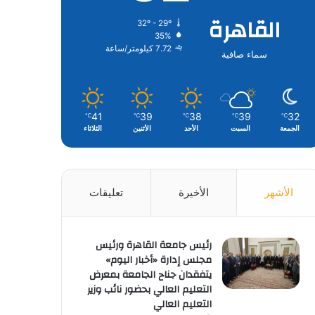
القاهرة
32º - 29º
35%
7.72 كيلومتر/ساعة
سماء صافية
41
39
38
39
32
℃
℃
℃
℃
℃
الجمعة
السبت
الأحد
الأثنين
الثلاثاء
الأشهر
الأخيرة
تعليقات
رئيس جامعة القاهرة ورئيس
مجلس إدارة «أخبار اليوم»
يتفقدان جناح الجامعة بمعرض
التعليم العالي بحضور نائب وزير
التعليم العالي