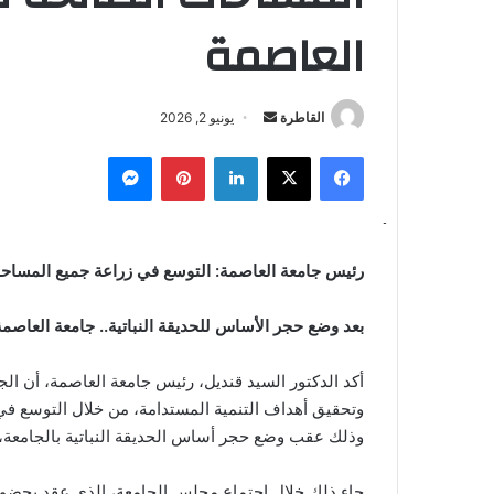
العاصمة
أرسل
القاطرة
يونيو 2, 2026
بريدا
فيسبوك
‫X
لينكدإن
بينتيريست
ماسنجر
إلكترونيا
رئيس جامعة العاصمة: التوسع في زراعة جميع المساحا
بعد وضع حجر الأساس للحديقة النباتية.. جامعة العاصم
أكد الدكتور السيد قنديل، رئيس جامعة العاصمة، أن ال
وتحقيق أهداف التنمية المستدامة، من خلال التوسع في
وذلك عقب وضع حجر أساس الحديقة النباتية بالجامعة، وال
جاء ذلك خلال اجتماع مجلس الجامعة، الذي عقد بحضور