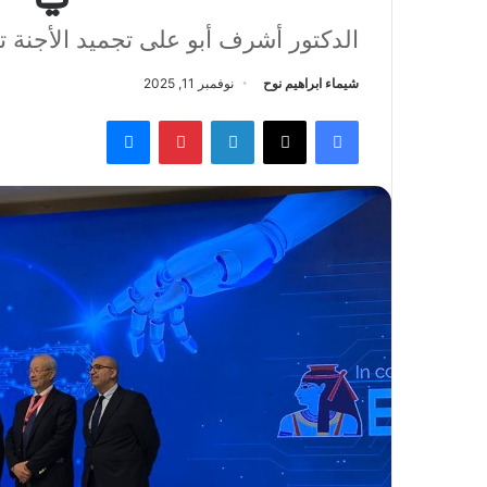
الدكتور أشرف أبو على تجميد الأجنة 
شيماء ابراهيم نوح
نوفمبر 11, 2025
فيسبوك
‫X
لينكدإن
بينتيريست
ماسنجر