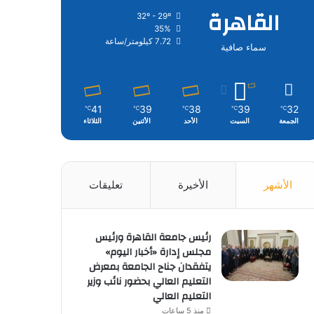
القاهرة
32º - 29º
35%
7.72 كيلومتر/ساعة
سماء صافية
41
39
38
39
32
℃
℃
℃
℃
℃
الجمعة
السبت
الأحد
الأثنين
الثلاثاء
الأشهر
الأخيرة
تعليقات
رئيس جامعة القاهرة ورئيس
مجلس إدارة «أخبار اليوم»
يتفقدان جناح الجامعة بمعرض
التعليم العالي بحضور نائب وزير
التعليم العالي
منذ 5 ساعات