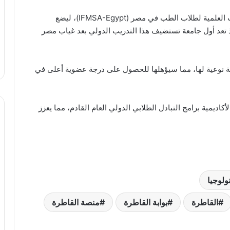
يأتي هذا التدريب، الذي ينظمه الاتحاد الدولي للجمعيات العلمية لطلاب الطب في مصر (IFMSA-Egypt)، ليضع
ذ تعد أول جامعة تستضيف هذا التدريب الدولي بعد غياب مصر
نقلة نوعية لها، مما سيؤهلها للحصول على درجة عضوية أعلى في
اديمية برامج التبادل الطلابي الدولي العام القادم، مما يعزز
نولوجيا
القاطرة
بوابة القاطرة
منصة القاطرة