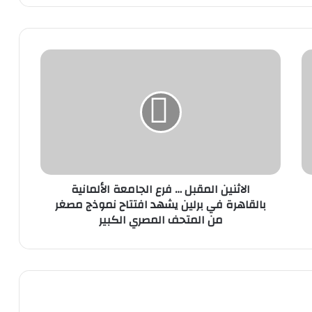
الاثنين
المقبل
…
فرع
الجامعة
الألمانية
بالقاهرة
في
برلين
الاثنين المقبل … فرع الجامعة الألمانية
يشهد
بالقاهرة في برلين يشهد افتتاح نموذج مصغر
افتتاح
من المتحف المصري الكبير
نموذج
مصغر
من
المتحف
المصري
الكبير