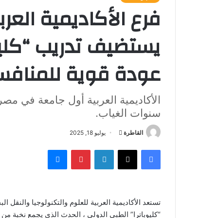
فرع الأكاديمية العرب
يستضيف تدريب “كليوب
عودة قوية للمنافسا
الأكاديمية العربية أول جامعة في مصر
سنوات الغياب.
أرسل
القاطرة
يوليو 18, 2025
بريدا
فيسبوك
‫X
لينكدإن
بينتيريست
ماسنجر
إلكترونيا
تستعد الأكاديمية العربية للعلوم والتكنولوجيا والنقل ا
“كليوباترا” الطبي الدولي ، الحدث الذي يجمع نخبة م