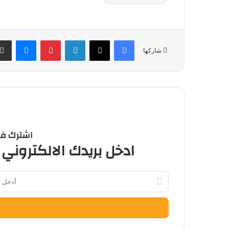
فيسبوك
‫X
لينكدإن
بينتيريست
ماسنج
شاركها
اشترك في 
ادخل بريدك الالكتروني 
أدخل
بريدك
الإلكتروني