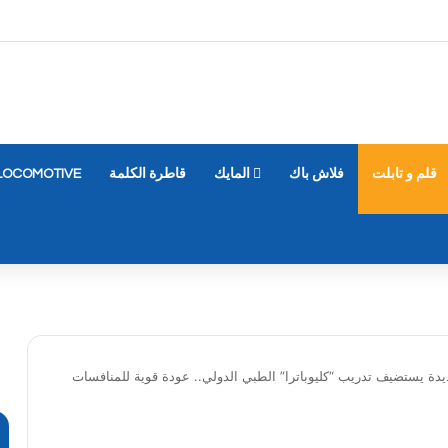
قلم و تابلت
فلاش باك
المايك
قاطرة الكلمة
LOCOMOTIVE
لجديدة يستضيف تدريب “كليوباترا” الطبي الدولي.. عودة قوية للمنافسات