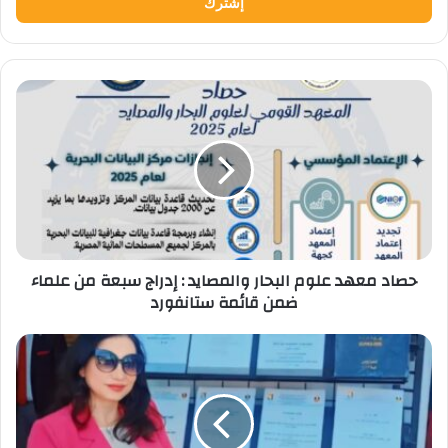
حصاد
معهد
علوم
البحار
والمصايد
:
إدراج
سبعة
من
حصاد معهد علوم البحار والمصايد : إدراج سبعة من علماء
علماء
ضمن قائمة ستانفورد
ضمن
قائمة
ستانفورد
"أمهات
مصر":
ترصد
اليوم
الرابع