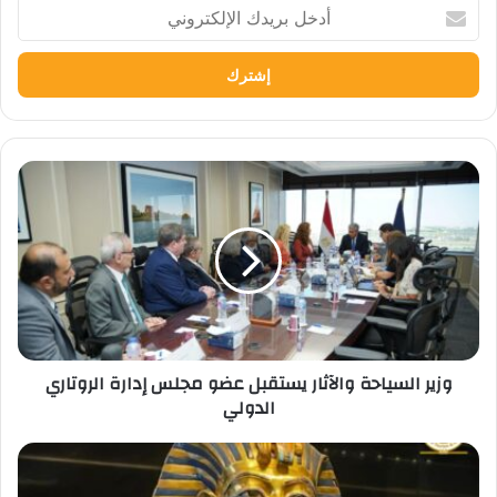
أدخل
بريدك
الإلكتروني
وزير
السياحة
والآثار
يستقبل
عضو
مجلس
إدارة
الروتاري
الدولي
وزير السياحة والآثار يستقبل عضو مجلس إدارة الروتاري
الدولي
Tutankhamun
Gallery