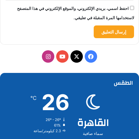
احفظ اسمي، بريدي الإلكتروني، والموقع الإلكتروني في هذا المتصفح
لاستخدامها المرة المقبلة في تعليقي.
‫X
فيسبوك
‫YouTube
انستقرام
الطقس
26
℃
القاهرة
26º - 26º
61%
2.3 كيلومتر/ساعة
سماء صافية