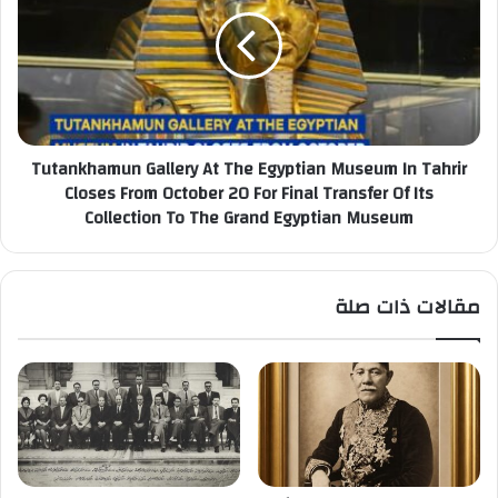
At
The
Egyptian
Museum
In
Tahrir
Closes
Tutankhamun Gallery At The Egyptian Museum In Tahrir
From
Closes From October 20 For Final Transfer Of Its
October
Collection To The Grand Egyptian Museum
20
For
Final
Transfer
مقالات ذات صلة
Of
Its
Collection
To
The
Grand
Egyptian
Museum