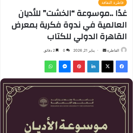
قاطرة الثقافة
غدًا ..موسوعة “الخشت” للأديان
العالمية في ندوة فكرية بمعرض
القاهرة الدولي للكتاب
أرسل
القاطرة
يناير 21, 2026
0
2 دقائق
بريدا
فيسبوك
‫X
لينكدإن
بينتيريست
ماسنجر
واتساب
إلكترونيا