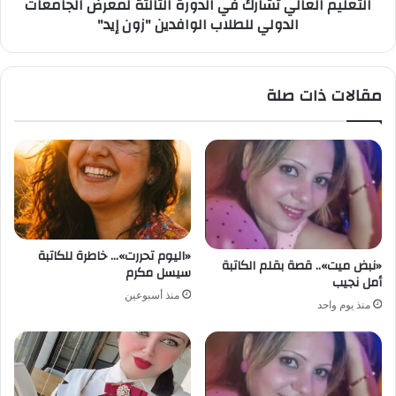
التعليم العالي تشارك في الدورة الثالثة لمعرض الجامعات
للطلاب
الدولي للطلاب الوافدين "زون إيد"
الوافدين
"زون
إيد"
مقالات ذات صلة
«اليوم تحررت»… خاطرة للكاتبة
«نبض ميت».. قصة بقلم الكاتبة
سيسل مكرم
أمل نجيب
منذ أسبوعين
منذ يوم واحد