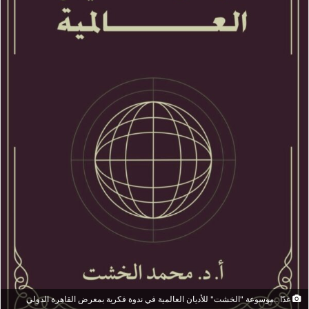
غدًا ..موسوعة "الخشت" للأديان العالمية في ندوة فكرية بمعرض القاهرة الدولي