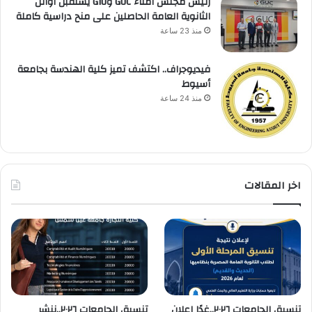
رئيس مجلس أمناء GUC وGIU يستقبل أوائل
الثانوية العامة الحاصلين على منح دراسية كاملة
منذ 23 ساعة
فيديوجراف.. اكتشف تميز كلية الهندسة بجامعة
أسيوط
منذ 24 ساعة
اخر المقالات
تنسيق الجامعات ٢٠٢٦..غدًا إعلان
تنسيق الجامعات ٢٠٢٦..ننشر