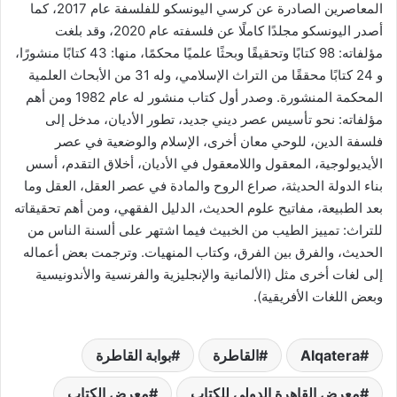
المعاصرين الصادرة عن كرسي اليونسكو للفلسفة عام 2017، كما
أصدر اليونسكو مجلدًا كاملًا عن فلسفته عام 2020، وقد بلغت
مؤلفاته: 98 كتابًا وتحقيقًا وبحثًا علميًا محكمًا، منها: 43 كتابًا منشورًا،
و 24 كتابًا محققًا من التراث الإسلامي، وله 31 من الأبحاث العلمية
المحكمة المنشورة. وصدر أول كتاب منشور له عام 1982 ومن أهم
مؤلفاته: نحو تأسيس عصر ديني جديد، تطور الأديان، مدخل إلى
فلسفة الدين، للوحي معان أخرى، الإسلام والوضعية في عصر
الأيديولوجية، المعقول واللامعقول في الأديان، أخلاق التقدم، أسس
بناء الدولة الحديثة، صراع الروح والمادة في عصر العقل، العقل وما
بعد الطبيعة، مفاتيح علوم الحديث، الدليل الفقهي، ومن أهم تحقيقاته
للتراث: تمييز الطيب من الخبيث فيما اشتهر على ألسنة الناس من
الحديث، والفرق بين الفرق، وكتاب المنهيات. وترجمت بعض أعماله
إلى لغات أخرى مثل (الألمانية والإنجليزية والفرنسية والأندونيسية
وبعض اللغات الأفريقية).
Alqatera
القاطرة
بوابة القاطرة
معرض القاهرة الدولي للكتاب
معرض الكتاب