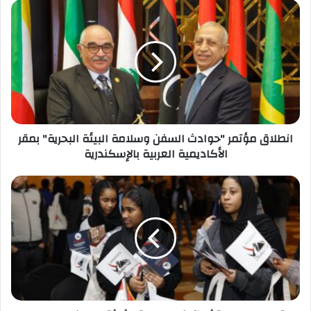
انطلاق
مؤتمر
"حوادث
السفن
وسلامة
البيئة
البحرية"
بمقر
الأكاديمية
انطلاق مؤتمر "حوادث السفن وسلامة البيئة البحرية" بمقر
العربية
الأكاديمية العربية بالإسكندرية
بالإسكندرية
التعليم
العالي
تشارك
في
الدورة
الثالثة
لمعرض
الجامعات
الدولي