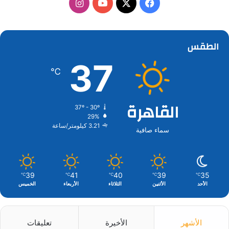
‫X
فيسبوك
‫YouTube
انستقرام
الطقس
37
℃
القاهرة
37º - 30º
29%
3.21 كيلومتر/ساعة
سماء صافية
39
41
40
39
35
℃
℃
℃
℃
℃
الأحد
الأثنين
الثلاثاء
الأربعاء
الخميس
الأشهر
الأخيرة
تعليقات