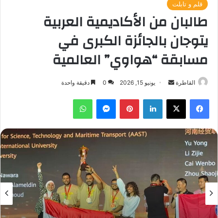
قلم و تابلت
طالبان من الأكاديمية العربية
يتوجان بالجائزة الكبرى في
مسابقة “هواوي” العالمية
أرسل
القاطرة
يونيو 15, 2026
0
دقيقة واحدة
بريدا
فيسبوك
‫X
لينكدإن
بينتيريست
ماسنجر
واتساب
إلكترونيا