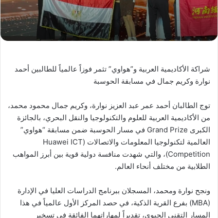
شراكة الأكاديمية العربية و”هواوي” تثمر فوزاً عالمياً للطالبين أحمد
نوارة وكريم جمال في مسابقة الحوسبة
توج الطالبان أحمد عمر عبد العزيز نوارة، وكريم جمال محمود محمد،
من الأكاديمية العربية للعلوم والتكنولوجيا والنقل البحري، بالجائزة
الكبرى Grand Prize في مسار الحوسبة ضمن مسابقة “هواوي”
العالمية لتكنولوجيا المعلومات والاتصالات (Huawei ICT
Competition)، والتي شهدت منافسة دولية قوية بين أبرز المواهب
الطلابية من مختلف أنحاء العالم.
ونجح نوارة ومحمد، المسجلان ببرنامج الدراسات العليا في الإدارة
(MBA) بفرع القرية الذكية، في حصد المركز الأول عالمياً في هذا
المسار التقني الحيوي، تقديراً لمهاراتهما الفائقة في تسخير