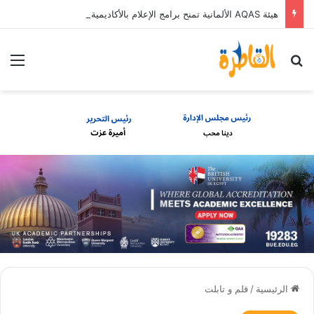
هيئة AQAS الألمانية تمنح برامج الإعلام بالأكاديمية العربية الاعتماد غير المشروط وفق المعايير الأوروبية
بحث عن
الق
الرئيسية
/
قلم و تابلت