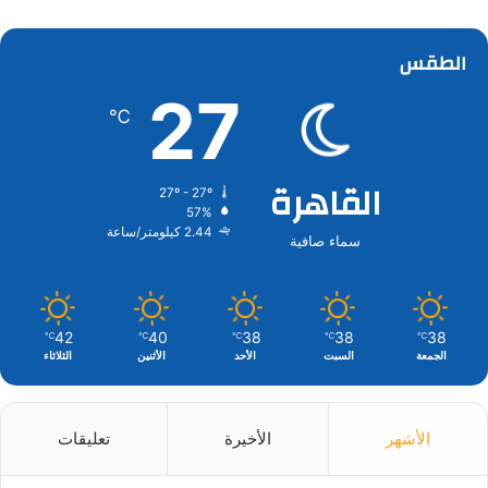
الطقس
27
℃
القاهرة
27º - 27º
57%
2.44 كيلومتر/ساعة
سماء صافية
42
40
38
38
38
℃
℃
℃
℃
℃
الجمعة
السبت
الأحد
الأثنين
الثلاثاء
الأشهر
الأخيرة
تعليقات