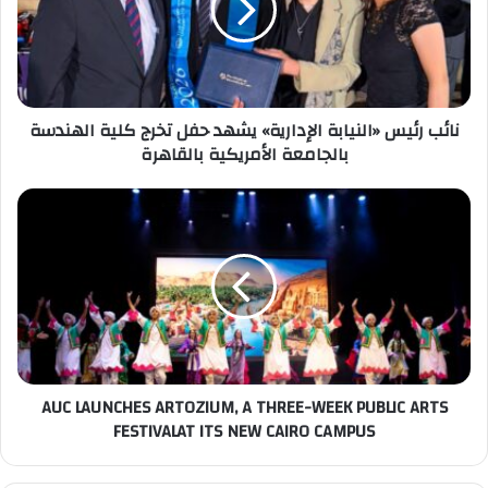
يشهد
حفل
تخرج
كلية
الهندسة
نائب رئيس «النيابة الإدارية» يشهد حفل تخرج كلية الهندسة
بالجامعة
بالجامعة الأمريكية بالقاهرة
الأمريكية
بالقاهرة
AUC
LAUNCHES
ARTOZIUM,
A
THREE-
WEEK
PUBLIC
ARTS
FESTIVALAT
AUC LAUNCHES ARTOZIUM, A THREE-WEEK PUBLIC ARTS
ITS
FESTIVALAT ITS NEW CAIRO CAMPUS
NEW
CAIRO
CAMPUS