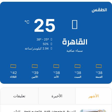
الطقس
25
℃
القاهرة
38º - 25º
50%
2.94 كيلومتر/ساعة
سماء صافية
42
39
38
38
38
℃
℃
℃
℃
℃
الجمعة
السبت
الأحد
الأثنين
الثلاثاء
الأشهر
الأخيرة
تعليقات