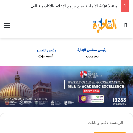
هيئة AQAS الألمانية تمنح برامج الإعلام بالأكاديمية العربية الاعتماد غير المشروط وفق المعايير الأوروبية
بحث عن
الق
الرئيسية
/
قلم و تابلت