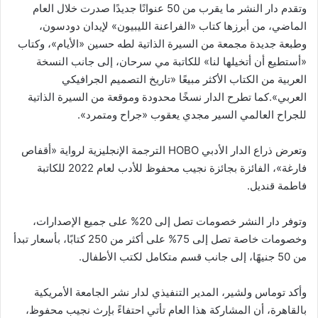
وتقدم دار النشر ما يقرب من 50 عنوانًا جديدًا صدرت خلال العام
الماضي، من أبرزها كتاب «الفراعنة الليبيون» لإيدان دودسون،
وطبعة جديدة مجمعة من السيرة الذاتية لطه حسين «الأيام»، وكتاب
«أستطيع أن أتخيلها لنا» للكاتبة مي سرحان، إلى جانب النسخة
العربية من الكتاب الأكثر مبيعًا «تاريخ التصميم الجرافيكي
العربي».كما تطرح الدار نسخًا محدودة وموقعة من السيرة الذاتية
للجراح العالمي السير مجدي يعقوب «جراح ومتمرد».
وتعرض ذراع الدار الأدبي HOBO الترجمة الإنجليزية لرواية «أقفاص
فارغة»، الفائزة بجائزة نجيب محفوظ للأدب لعام 2022 للكاتبة
فاطمة قنديل.
وتوفر دار النشر خصومات تصل إلى 20% على جميع الإصدارات،
وخصومات خاصة تصل إلى 75% على أكثر من 250 كتابًا، بأسعار تبدأ
من 50 جنيهًا، إلى جانب قسم متكامل لكتب الأطفال.
وأكد توماس ولشير، المدير التنفيذي لدار نشر الجامعة الأمريكية
بالقاهرة، أن المشاركة هذا العام تأتي احتفاءً بإرث نجيب محفوظ،