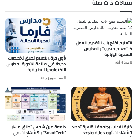
مقالات ذات صلة
تعزيز
التعاون
الأكاديمي
والعلمي
التعليم تفتح باب التقديم للعمل
كـ”معلم متدرب” بالمدارس
المصرية اليابانية
لأول مرة..التعليم تطلق تخصصات
منذ 4 أيام
جديدة في صناعة الأدوية بمدارس
التكنولوجيا التطبيقية
منذ أسبوع واحد
كلية الآداب بجامعة القاهرة تحصد
جامعة عين شمس تطلق مسار
3 شهادات أيزو دولية وتجدد
“SmartTech” بـ5 شهادات في