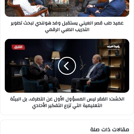
هولندي
لبحث
تطوير
عميد طب قصر العيني يستقبل وفد هولندي لبحث تطوير
التدريب
التدريب الطبي الرقمي
الطبي
الرقمي
الخشت:
الفقر
ليس
المسؤول
الأول
عن
التطرف..
بل
البيئة
الخشت: الفقر ليس المسؤول الأول عن التطرف.. بل البيئة
التعليمية
التعليمية التي تزرع التفكير الأحادي
التي
تزرع
التفكير
الأحادي
مقالات ذات صلة