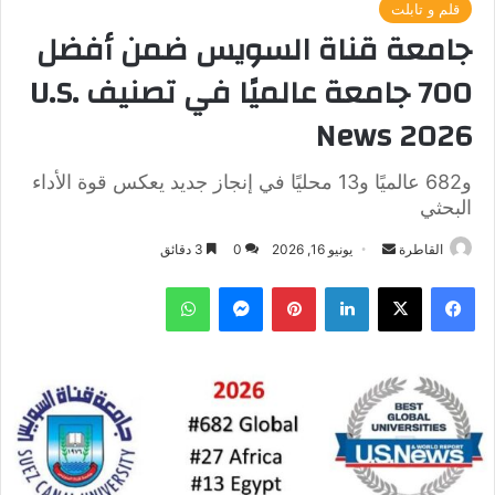
قلم و تابلت
جامعة قناة السويس ضمن أفضل
700 جامعة عالميًا في تصنيف U.S.
News 2026
و682 عالميًا و13 محليًا في إنجاز جديد يعكس قوة الأداء
البحثي
أرسل
القاطرة
يونيو 16, 2026
0
3 دقائق
بريدا
فيسبوك
‫X
لينكدإن
بينتيريست
ماسنجر
واتساب
إلكترونيا