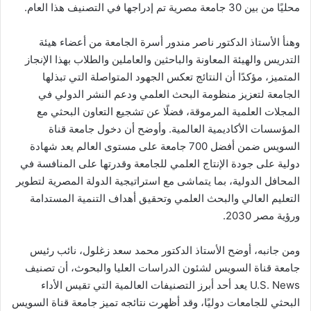
محليًا من بين 30 جامعة مصرية تم إدراجها في التصنيف هذا العام.
وهنأ الأستاذ الدكتور ناصر مندور أسرة الجامعة من أعضاء هيئة
التدريس والهيئة المعاونة والباحثين والعاملين والطلاب بهذا الإنجاز
المتميز، مؤكدًا أن النتائج تعكس الجهود المتواصلة التي تبذلها
الجامعة لتعزيز منظومة البحث العلمي ودعم النشر الدولي في
المجلات العلمية المرموقة، فضلًا عن تشجيع التعاون البحثي مع
المؤسسات الأكاديمية العالمية. وأوضح أن دخول جامعة قناة
السويس ضمن أفضل 700 جامعة على مستوى العالم يعد شهادة
دولية على جودة الإنتاج العلمي للجامعة وقدرتها على المنافسة في
المحافل الدولية، بما يتماشى مع استراتيجية الدولة المصرية لتطوير
التعليم العالي والبحث العلمي وتحقيق أهداف التنمية المستدامة
ورؤية مصر 2030.
ومن جانبه، أوضح الأستاذ الدكتور محمد سعد زغلول، نائب رئيس
جامعة قناة السويس لشئون الدراسات العليا والبحوث، أن تصنيف
U.S. News يعد أحد أبرز التصنيفات العالمية التي تقيس الأداء
البحثي للجامعات دوليًا، وقد أظهرت نتائجه تميز جامعة قناة السويس