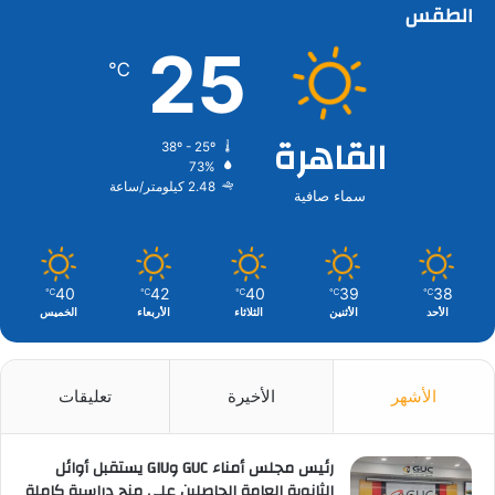
الطقس
25
℃
القاهرة
38º - 25º
73%
2.48 كيلومتر/ساعة
سماء صافية
40
42
40
39
38
℃
℃
℃
℃
℃
الأحد
الأثنين
الثلاثاء
الأربعاء
الخميس
الأشهر
الأخيرة
تعليقات
رئيس مجلس أمناء GUC وGIU يستقبل أوائل
الثانوية العامة الحاصلين على منح دراسية كاملة