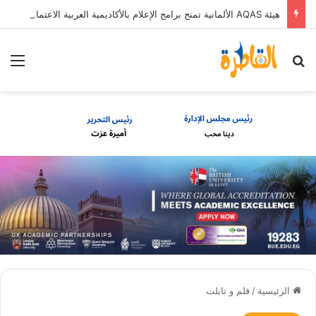
هيئة AQAS الألمانية تمنح برامج الإعلام بالأكاديمية العربية الاعتماد غير المشروط وفق المعايير الأوروبية
بحث عن
الق
الرئيسية
/
قلم و تابلت