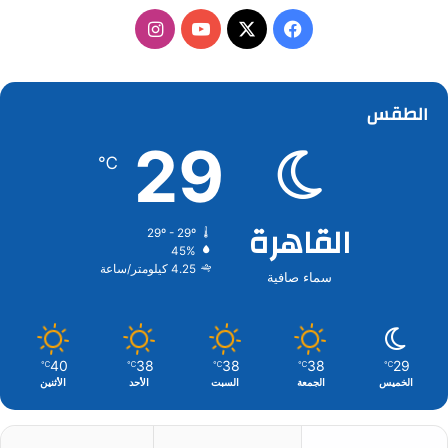
‫X
فيسبوك
‫YouTube
انستقرام
الطقس
29
℃
القاهرة
29º - 29º
45%
4.25 كيلومتر/ساعة
سماء صافية
40
38
38
38
29
℃
℃
℃
℃
℃
الخميس
الجمعة
السبت
الأحد
الأثنين