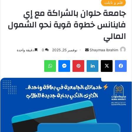
قلم و تابلت
جامعة حلوان بالشراكة مع إي
فاينانس خطوة قوية نحو الشمول
المالي
أرسل
Shaymaa Ibrahim
نوفمبر 25, 2025
0
دقيقة واحدة
بريدا
فيسبوك
‫X
لينكدإن
بينتيريست
ماسنجر
واتساب
إلكترونيا