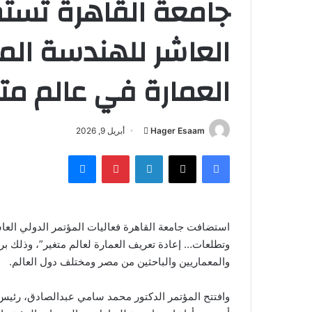
جامعة القاهرة تستض
العاشر للهندسة الم
العمارة في عالم متغ
أرسل
Hager Esaam
أبريل 9, 2026
بريدا
فيسبوك
‫X
لينكدإن
بينتيريست
ماسنجر
إلكترونيا
استضافت جامعة القاهرة فعاليات المؤتمر الدولي العا
وتطلعات… إعادة تعريف العمارة لعالم متغير”، وذلك بر
والمعماريين والباحثين من مصر ومختلف دول العالم.
وافتتح المؤتمر الدكتور محمد سامي عبدالصادق، رئيس ا