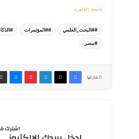
جامعة_القاهرة
#البحث_العلمي
#المؤتمرات
الذكا
مصر
فيسبوك
‫X
لينكدإن
بينتيريست
ماسنج
شاركها
اشترك في 
ادخل بريدك الالكتروني 