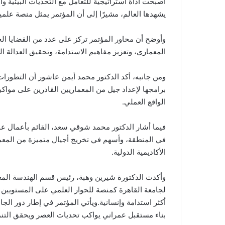
أصبحت أداة استراتيجية للتعامل مع التحديات البيئية و
يشهدها العالم، مشيرًا إلى أن المؤتمر يمثل منصة علم
وأوضح أن محاور المؤتمر تركز على عدد من القضايا ال
المعماري، وتعزيز مفاهيم الاستدامة، وتحقيق العدالة ال
ومن جانبه، أكد الدكتور محمد أيمن عاشور أن التطورا
برامجها لإعداد جيل من المعماريين القادرين على مواكبة
الواقع العملي.
فيما أشار الدكتور محمد شوقي سعد، القائم بأعمال عمي
في المنطقة، وأسهم في تخريج أجيال متميزة من المعمار
الأكاديمية الدولية.
وأكدت الدكتورة شيرين وهبة، رئيس قسم الهندسة المعم
لجامعة القاهرة كمنصة للحوار العلمي على المستويين 
أكثر استدامة وإنسانية.ويأتي المؤتمر في إطار دور الج
بناء مستقبل عمراني يواكب تحديات العصر ويحقق التنم