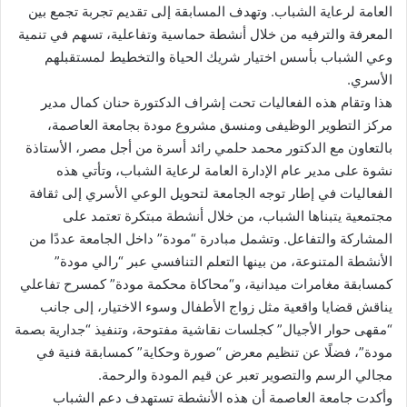
العامة لرعاية الشباب. وتهدف المسابقة إلى تقديم تجربة تجمع بين
المعرفة والترفيه من خلال أنشطة حماسية وتفاعلية، تسهم في تنمية
وعي الشباب بأسس اختيار شريك الحياة والتخطيط لمستقبلهم
الأسري.
هذا وتقام هذه الفعاليات تحت إشراف الدكتورة حنان كمال مدير
مركز التطوير الوظيفى ومنسق مشروع مودة بجامعة العاصمة،
بالتعاون مع الدكتور محمد حلمي رائد أسرة من أجل مصر، الأستاذة
نشوة على مدير عام الإدارة العامة لرعاية الشباب، وتأتي هذه
الفعاليات في إطار توجه الجامعة لتحويل الوعي الأسري إلى ثقافة
مجتمعية يتبناها الشباب، من خلال أنشطة مبتكرة تعتمد على
المشاركة والتفاعل. وتشمل مبادرة “مودة” داخل الجامعة عددًا من
الأنشطة المتنوعة، من بينها التعلم التنافسي عبر “رالي مودة”
كمسابقة مغامرات ميدانية، و“محاكاة محكمة مودة” كمسرح تفاعلي
يناقش قضايا واقعية مثل زواج الأطفال وسوء الاختيار، إلى جانب
“مقهى حوار الأجيال” كجلسات نقاشية مفتوحة، وتنفيذ “جدارية بصمة
مودة”، فضلًا عن تنظيم معرض “صورة وحكاية” كمسابقة فنية في
مجالي الرسم والتصوير تعبر عن قيم المودة والرحمة.
وأكدت جامعة العاصمة أن هذه الأنشطة تستهدف دعم الشباب