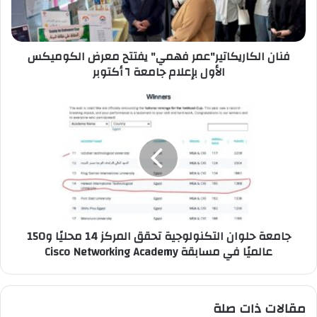
الأول
بإعلام
جامعة
فنان الكاريكاتير"عمر فهمي" يفتتح معرض الكوميكس
٦
الأول بإعلام جامعة ٦ أكتوبر
أكتوبر
جامعة
حلوان
التكنولوجية
تحقق
المركز
14
محليًا
و150
عالميًا
جامعة حلوان التكنولوجية تحقق المركز 14 محليًا و150
في
عالميًا في مسابقة Cisco Networking Academy
مسابقة
Cisco
Networking
Academy
مقالات ذات صلة