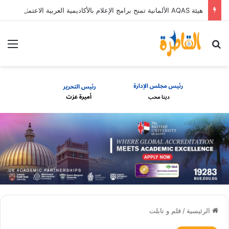
هيئة AQAS الألمانية تمنح برامج الإعلام بالأكاديمية العربية الاعتماد غير المشروط وفق المعايير الأوروبية
بحث عن
الق
الرئيسية
/
قلم و تابلت