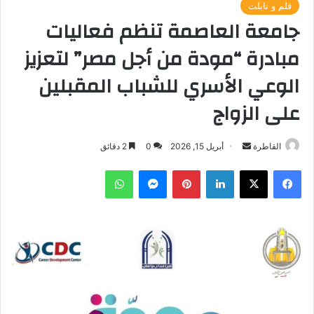
قلم و تابلت
جامعة العاصمة تنظم فعاليات
مبادرة “مودة من أجل مصر” لتعزيز
الوعي الأسري للشباب المقبلين
على الزواج
أرسل
القاطرة
أبريل 15, 2026
0
2 دقائق
بريدا
فيسبوك
‫X
لينكدإن
بينتيريست
ماسنجر
واتساب
إلكترونيا