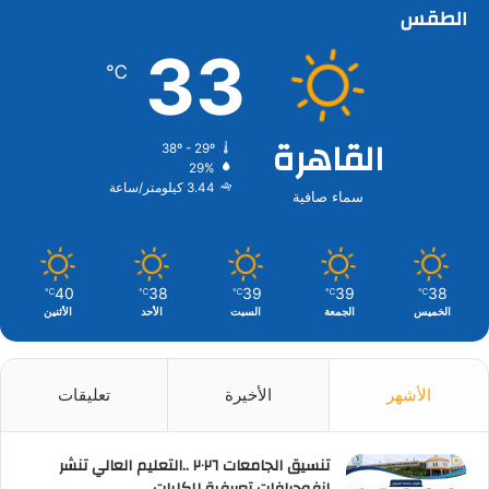
الطقس
33
℃
القاهرة
38º - 29º
29%
3.44 كيلومتر/ساعة
سماء صافية
40
38
39
39
38
℃
℃
℃
℃
℃
الخميس
الجمعة
السبت
الأحد
الأثنين
الأشهر
الأخيرة
تعليقات
تنسيق الجامعات ٢٠٢٦ ..التعليم العالي تنشر