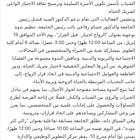
الشباب بأسس تكوين الأسرة السليمة وترسيخ ثقافة الاختيار الواعي
لشريك الحياة.
وتتضمن الفعاليات التي تقام بدعم الدكتور السيد قنديل رئيس
الجامعة والدكتور حسام رفاعي نائب رئيس الجامعة، تنظيم ندوة
توعوية بعنوان “الزواج اختيار.. قبل القرار”، يوم الأحد الموافق 19
إبريل، من الساعة 12:00 ظهرًا وحتى 3:00 عصرًا، بصالة 6 أمام كلية
العلوم، بمشاركة نخبة من الخبراء والمتخصصين في المجالات
الاجتماعية والتربوية والدينية. وتناقش الندوة مجموعة من القضايا
الجوهرية، من أبرزها المعايير الحقيقية لاختيار شريك الحياة، ودور
العاطفة والعوامل الاجتماعية والدينية في اتخاذ قرار الزواج، إلى
جانب التحديات المرتبطة بالحياة الزوجية وتربية الأبناء.
كما تتيح الندوة مساحة مفتوحة لحوار الأجيال، بما يسهم في تبادل
الخبرات والرؤى بين الشباب والكبار، فضلًا عن إتاحة الفرصة لطرح
التساؤلات والحصول على إجابات علمية من المتخصصين، بما يعزز
من وعي المشاركين ويساعدهم على اتخاذ قرارات مدروسة.
وفي السياق ذاته، تطلق الجامعة مسابقة تفاعلية بعنوان “رالي كنز
مودة”، في اليوم نفسه من الساعة 10:00 صباحًا وحتى 12:00 ظهرًا،
بمبنى (و) أمام مدرج 10، بمقر مركز التطوير الوظيفي والإدارة