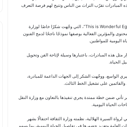
 المبادرات تقرّب التراث من الناس وتتيح لهم فرصة التعرف
ومن بين المنصات التي تفاعلت مع الحدث صفحة “This is Wonderful Egypt”، التي وجّهت شكرًا خاصًا لوزارة
حتوى والمؤثرين الفعالية بوصفها نموذجًا ناجحًا لدمج الفنون
ة اليومية للمواطنين.
ر مثل هذه المبادرات، باعتبارها وسيلة لإتاحة الفن وتحويل
 الحياة.
يري الواسع، ووجّهت الشكر إلى الجهات الداعمة للمبادرة،
، والقائمين على تشغيل الخط الثالث.
 تأتي ضمن خطة ممتدة يجري تنفيذها بالتعاون مع وزارة النقل
ات الحياة اليومية.
اة السيرة الهلالية، نظمته وزارة الثقافة احتفالًا بشهر
العامة وتعزيز حضورها في تفاصيل الحياة اليومية، بما يسهم