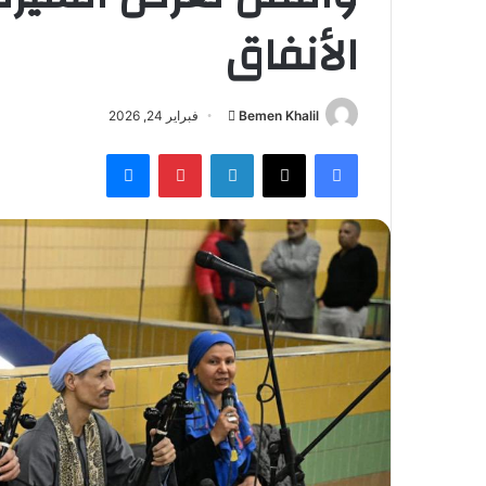
الأنفاق
أرسل
Bemen Khalil
فبراير 24, 2026
بريدا
فيسبوك
‫X
لينكدإن
بينتيريست
ماسنجر
إلكترونيا