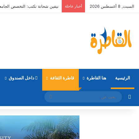
السبت, 8 أغسطس 2026
أخبار عاجلة
ايلاري أكرم تكتب :”حياتك ماهي إلا Directions “
الرئيسية
هنا القاطرة
قاطرة الثقافة
داخل الصندوق
مقال عشوائي
بحث
عن