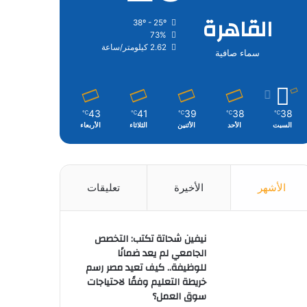
القاهرة
38º - 25º
73%
2.62 كيلومتر/ساعة
سماء صافية
43
41
39
38
38
℃
℃
℃
℃
℃
السبت
الأحد
الأثنين
الثلاثاء
الأربعاء
الأشهر
الأخيرة
تعليقات
نيفين شحاتة تكتب: التخصص
الجامعي لم يعد ضمانًا
للوظيفة.. كيف تعيد مصر رسم
خريطة التعليم وفقًا لاحتياجات
سوق العمل؟