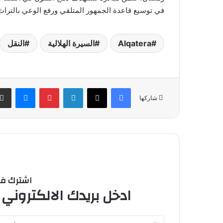
في توسيع قاعدة الجمهور المتلقي ورفع الوعي بالتراث
Alqatera
السيرة الهلالية
النقل
فيسبوك
‫X
لينكدإن
بينتيريست
ماسنج
شاركها
اشترك في 
ادخل بريدك الالكتروني 
أدخل