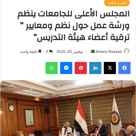
قلم و تابلت
المجلس الأعلى للجامعات ينظم
ورشة عمل حول نظم ومعايير ”
ترقية أعضاء هيئة التدريس”
أرسل
Amany Elsayed
نوفمبر 30, 2025
0
دقيقة واحدة
بريدا
فيسبوك
‫X
لينكدإن
بينتيريست
ماسنجر
واتساب
إلكترونيا