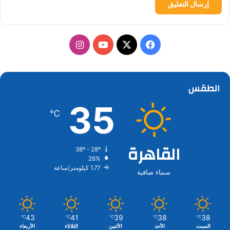
‫X
فيسبوك
‫YouTube
انستقرام
الطقس
35
℃
القاهرة
38º - 28º
26%
1.77 كيلومتر/ساعة
سماء صافية
43
41
39
38
38
℃
℃
℃
℃
℃
السبت
الأحد
الأثنين
الثلاثاء
الأربعاء