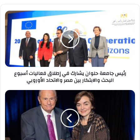
رئيس
جامعة
حلوان
يشارك
في
إطلاق
فعاليات
أسبوع
البحث
رئيس جامعة حلوان يشارك في إطلاق فعاليات أسبوع
والابتكار
البحث والابتكار بين مصر والاتحاد الأوروبي
بين
مصر
والاتحاد
جامعة
الأوروبي
الجلالة
تهنئ
الدكتور
هاني
مصطفى
لفوزه
بجائزة