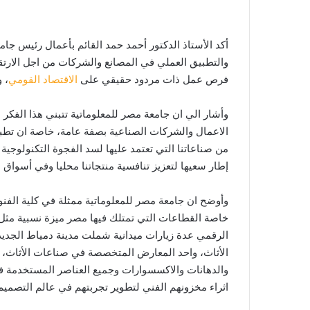
أكد الأستاذ الدكتور أحمد حمد القائم بأعمال رئيس جامع
والتطبيق العملي في المصانع والشركات من اجل الارتق
فرص عمل ذات مردود حقيقي على
الاقتصاد القومي
، 
وأشار الي ان جامعة مصر للمعلوماتية تتبني هذا الفكر
الاعمال والشركات الصناعية بصفة عامة، خاصة ان تطبي
من صناعاتنا التي تعتمد عليها لسد الفجوة التكنولوجي
إطار سعيها لتعزيز تنافسية منتجاتنا محليا وفي أسواق ا
وأوضح ان جامعة مصر للمعلوماتية ممثلة في كلية الفنو
خاصة القطاعات التي تمتلك فيها مصر ميزة نسبية مثل ق
الرقمي عدة زيارات ميدانية شملت مدينة دمياط الجديد
الأثاث، واحد المعارض المتخصصة في صناعات الأثاث، 
والدهانات والاكسسوارات وجميع العناصر المستخدمة في
اثراء مخزونهم الفني لتطوير تجربتهم في عالم التصميم و