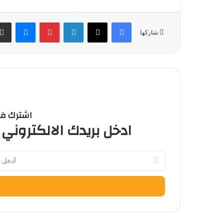
فيسبوك
‫X
لينكدإن
بينتيريست
ماسنج
شاركها
اشترك في 
ادخل بريدك الالكتروني 
أدخل
بريدك
الإلكتروني