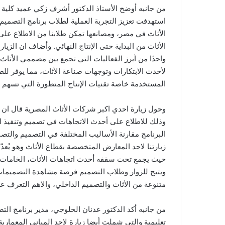
من جانبه أوضح الأستاذ الدكتور أشرف زكي عميد كلية ال
استهدفت تعزيز التجربة العملية لطلاب برنامج التصميم 
الأثاث في مصر، ومصانعها تمكن طلابنا من الاطلاع على
الأثاث من البداية حتى الإنتاج النهائي. وأضاف ان الزي
واحدًا من أبرز الفعاليات التي تجمع بين مصممي الأث
لأحدث الابتكارات وتوجهات صناعة الأثاث، مما يوفر ل
المستخدمة خاصة تقنيات الإنتاج المتطورة التي تسهم ف
وحول زيارة احدي اكبر شركات الأثاث المصرية قال ان ال
وذلك للاطلاع على أحدث الاتجاهات في تصميم وتنفيذ ا
البرنامج مقارنة الأساليب المختلفة في التصميم والتصني
زيارتنا لاحد المعارض المتخصصة بقطاع الأثاث وهو يُع
حيث يجمع تحت سقفه أحدث اتجاهات الأثاث، الخامات،
ويتيح للزوار وطلاب التصميم فرصة مشاهدة التصميمات 
متنوعة من الأثاث والتصميم الداخلي، والاهم التعرف
من جانبه أكد الدكتور عدنان الحلوجي، مدير برنامج ال
تعليمية والتي شملت أيضا زيارة لاحد المباني المعمارية