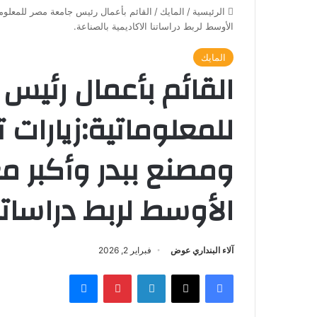
الرئيسية
/
المايك
/
القائم بأعمال رئيس جامعة مصر للمعلوما
الأوسط لربط دراساتنا الاكاديمية بالصناعة.
المايك
القائم بأعمال رئيس
للمعلوماتية:زيارات 
ومصنع ببدر وأكبر م
الأوسط لربط دراساتنا
آلاء البنداري عوض
فبراير 2, 2026
فيسبوك
‫X
لينكدإن
بينتيريست
ماسنجر