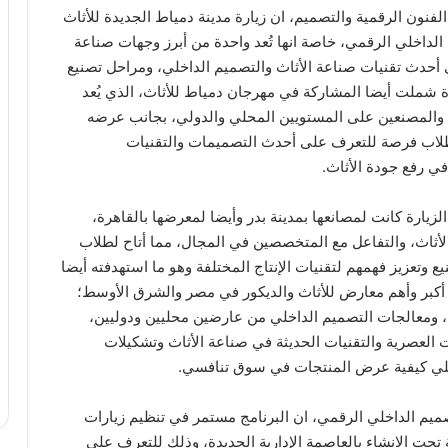
فنون الرقمية والتصميم، ان زيارة مدينة دمياط الجديدة للأثاث
الداخلي الرقمي، خاصة انها تُعد واحدة من أبرز وجهات صناعة
 أحدث تقنيات صناعة الأثاث والتصميم الداخلي، ومراحل تصنيع
ارة شملت أيضا المشاركة في مهرجان دمياط للأثاث، الذي يُعد
اث والمصنعين على المستويين المحلي والدولي، بجانب عرضه
لطلاب فرصة للتعرف على أحدث التصميمات والتقنيات
ي رفع جودة الأثاث.
زيارة كانت لمصانعها بمدينة بدر وأيضا لمعرضها بالقاهرة،
لأثاث، والتفاعل مع المتخصصين في المجال، مما أتاح لطلاب
ع وتعزيز فهمهم لتقنيات الإنتاج المختلفة وهو ما استهدفته أيضا
دّ أكبر وأهم معارض للأثاث والديكور في مصر والشرق الأوسط؛
 ومعالجات التصميم الداخلي من عارضين محليين ودوليين،
العصرية والتقنيات الحديثة في صناعة الأثاث وتشكيلات
 علي كيفية عرض المنتجات في سوق تنافسي.
تصميم الداخلي الرقمي، ان البرنامج مستمر في تنظيم زيارات
 تحت الانشاء بالعاصمة الإدارية الجديدة، وذلك للتعرف على