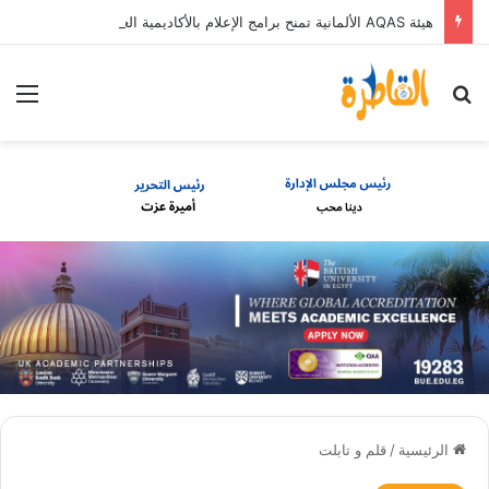
هيئة AQAS الألمانية تمنح برامج الإعلام بالأكاديمية العربية الاعتماد غير المشروط وفق المعايير الأوروبية
بحث عن
الق
الرئيسية
/
قلم و تابلت