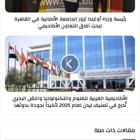
القاهرة
لبحث
رئيسة وزراء أوغندا تزور الجامعة الألمانية في القاهرة
آفاق
لبحث آفاق التعاون الأكاديمي
التعاون
الأكاديمي
الأكاديمية
العربية
للعلوم
والتكنولوجيا
والنقل
البحري
تُدرج
في
تصنيف
الأكاديمية العربية للعلوم والتكنولوجيا والنقل البحري
ليدن
تُدرج في تصنيف ليدن لعام 2025 تأكيداً لجودة بحوثها
لعام
2025
تأكيداً
لجودة
مقالات ذات صلة
بحوثها