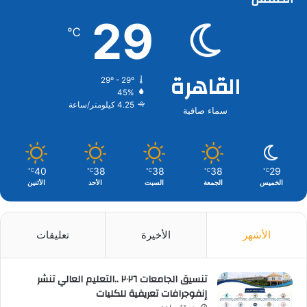
29
℃
القاهرة
29º - 29º
45%
4.25 كيلومتر/ساعة
سماء صافية
40
38
38
38
29
℃
℃
℃
℃
℃
الخميس
الجمعة
السبت
الأحد
الأثنين
الأشهر
الأخيرة
تعليقات
تنسيق الجامعات ٢٠٢٦ ..التعليم العالي تنشر
إنفوجرافات تعريفية للكليات