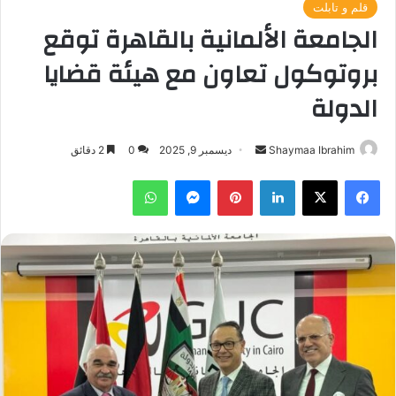
قلم و تابلت
الجامعة الألمانية بالقاهرة توقع
بروتوكول تعاون مع هيئة قضايا
الدولة
أرسل
Shaymaa Ibrahim
ديسمبر 9, 2025
0
2 دقائق
بريدا
فيسبوك
‫X
لينكدإن
بينتيريست
ماسنجر
واتساب
إلكترونيا