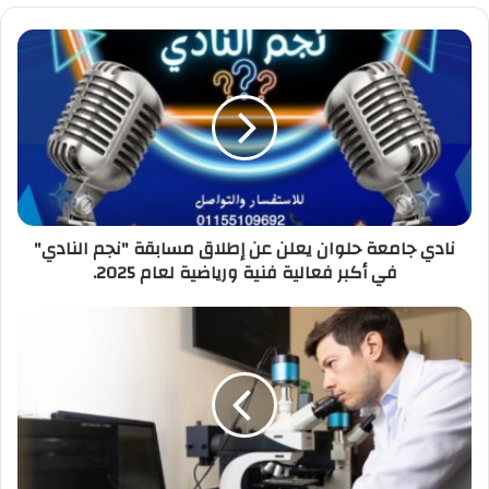
نادي
جامعة
حلوان
يعلن
عن
إطلاق
مسابقة
"نجم
النادي"
نادي جامعة حلوان يعلن عن إطلاق مسابقة "نجم النادي"
في
في أكبر فعالية فنية ورياضية لعام 2025.
أكبر
فعالية
فنية
AUC
ورياضية
SUPPORTS
لعام
THE
2025.
ESTABLISHMENT
OF
AFRICA’S
FIRST
BIOTECH