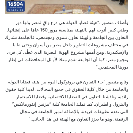
وأضاف منصور :”هيئة قضايا الدولة هي درع واقٍ لمصر ولها دور
وطني كبير. أتوجه لهم بالتهنئة بمناسبة مرور 150 عامًا على إنشائها.
التعاون بين الجامعة والهيئة تعاون تنموي ومجتمعي، فالجامعة تشارك
في مختلف مشروعات التطوير داخل مصر من أسوان وحتى طابا
والإسكندرية، ومن أهمها مشروع الهوية البصرية الذي غطّى كل قرى
ونجوع مصر. كما أن الجامعة تقدم منحًا لأوائل المحافظات في إطار
دورها المجتمعي.”
وتابع منصور:”جاء التعاون في بروتوكول اليوم بين هيئة قضايا الدولة
والجامعة من خلال كلية الحقوق في جميع المجالات. لدينا كلية حقوق
رائدة، وناقشنا التعاون في القضايا الاقتصادية وقضايا الاستثمار
والبترول والطيران. كما تملك الجامعة كلية “بيزنس إنفورماتكس”
التي تقدم تطبيقات فريدة، بالإضافة لتميز الجامعة في مجال
الرقمنة، وهو ما يعزز التعاون مع الهيئة في هذا الجانب.”