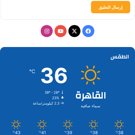
‫X
فيسبوك
‫YouTube
انستقرام
الطقس
36
℃
القاهرة
38º - 28º
23%
2.3 كيلومتر/ساعة
سماء صافية
43
41
39
38
38
℃
℃
℃
℃
℃