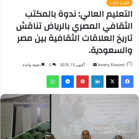
قلم و تابلت
التعليم العالي: ندوة بالمكتب
الثقافي المصري بالرياض تناقش
تاريخ العلاقات الثقافية بين مصر
والسعودية.
أرسل
Amany Elsayed
أكتوبر 12, 2025
0
دقيقة واحدة
بريدا
فيسبوك
‫X
لينكدإن
بينتيريست
ماسنجر
واتساب
إلكترونيا