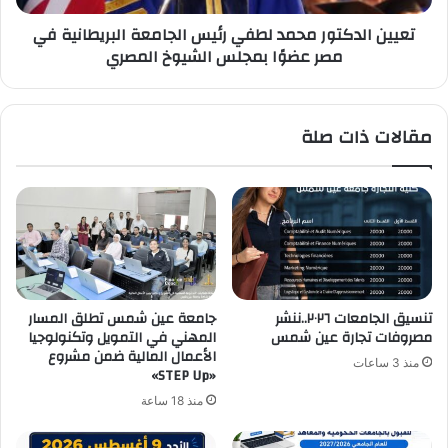
مصر
تعيين الدكتور محمد لطفي رئيس الجامعة البريطانية في
عضوًا
مصر عضوًا بمجلس الشيوخ المصري
بمجلس
الشيوخ
المصري
مقالات ذات صلة
تنسيق الجامعات ٢٠٢٦..ننشر
جامعة عين شمس تطلق المسار
مصروفات تجارة عين شمس
المهني في التمويل وتكنولوجيا
الأعمال المالية ضمن مشروع
منذ 3 ساعات
«STEP Up»
منذ 18 ساعة