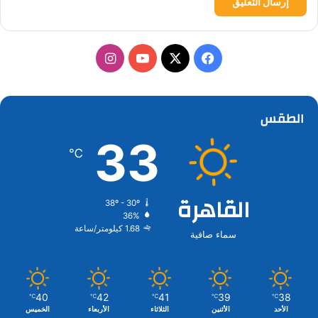
‫X
فيسبوك
‫YouTube
انستقرام
الطقس
33
℃
القاهرة
38º - 30º
36%
1.68 كيلومتر/ساعة
سماء صافية
40
42
41
39
38
℃
℃
℃
℃
℃
الأحد
الأثنين
الثلاثاء
الأربعاء
الخميس