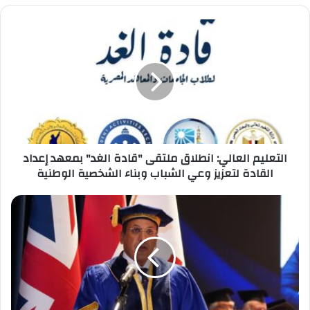
التعليم
العالي:
انطلاق
ملتقى
"قادة
الغد"
بمعهد
إعداد
القادة
التعليم العالي: انطلاق ملتقى "قادة الغد" بمعهد إعداد
لتعزيز
القادة لتعزيز وعي الشباب وبناء الشخصية الوطنية
وعي
الشباب
وبناء
تعيين
الشخصية
الدكتور
الوطنية
محمد
لطفي
رئيس
الجامعة
البريطانية
في