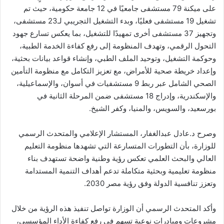
على ميكنة 79 مستشفى جامعيًا في 12 جامعة حكومية، حيث تم
تشغيل 19 مستشفى فعليًا، وبدء التشغيل التجريبي لـ23 مستشفى،
وتجهيز 37 مستشفى أخرى تمهيدًا للتشغيل، بما يعكس تسارع جهود
التحول الرقمي، وتهدف المنظومة إلى رفع كفاءة الخدمة الطبية،
وحوكمة التشغيل، وتوحيد الملف الطبي، وإنشاء قواعد بيانات بحثية،
وإعداد خريطة صحية للأمراض، مع تعزيز التكامل مع منظومة التأمين
الصحي الشامل عبر ربط 9 مستشفيات في أسوان، والإسماعيلية،
والإسكندرية، وإدراج 18 مستشفى ضمن المرحلة الثانية في
بورسعيد، والسويس، والمنيا، وكفر الشيخ.
وصرح د.عادل عبدالغفار، المستشار الإعلامي والمتحدث الرسمي
للوزارة، بأن التطورات المتسارعة التي تشهدها منظومة التعليم
العالي والبحث العلمي تعكس رؤية وطنية واضحة تستهدف بناء
منظومة تعليمية وبحثية متكاملة تدعم أهداف التنمية المستدامة
وتعزز تنافسية الدولة وفق رؤية مصر 2030.
وأكد المتحدث الرسمي أن الوزارة تواصل تنفيذ هذه الرؤية من خلال
مشروعات ومبادرات نوعية تسهم في رفع كفاءة الأداء المؤسسي،