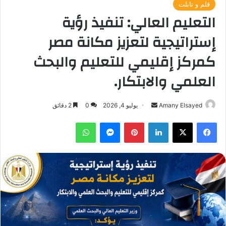
قلم و تابلت
التعليم العالي: تنفيذ رؤية
إستراتيجية لتعزيز مكانة مصر
كمركز إقليمي للتعليم والبحث
العلمي والابتكار.
أرسل
Amany Elsayed
يوليو 4, 2026
0
2 دقائق
بريدا
فيسبوك
‫X
لينكدإن
بينتيريست
ماسنجر
واتساب
إلكترونيا