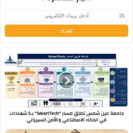
أدخل
بريدك
الإلكتروني
جامعة
عين
شمس
تطلق
مسار
"SmartTech"
بـ5
شهادات
في
جامعة عين شمس تطلق مسار "SmartTech" بـ5 شهادات
الذكاء
في الذكاء الاصطناعي والأمن السيبراني
الاصطناعي
والأمن
السيبراني
جامعة