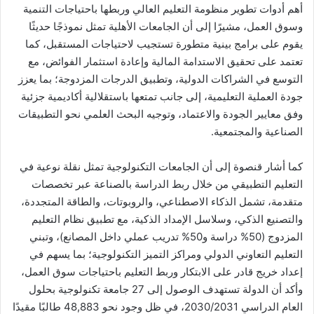
أهم أدوات تطوير منظومة التعليم العالي وربطها باحتياجات التنمية
وسوق العمل، مشيرًا إلى أن الجامعات الأهلية تمثل نموذجًا حديثًا
يقوم على برامج بينية متطورة تستجيب لاحتياجات المستقبل، كما
تعتمد على تحقيق الاستدامة المالية وإعادة استثمار الفوائض، مع
التوسع في الشراكات الدولية، وتطبيق الدرجات المزدوجة؛ بما يعزز
جودة العملية التعليمية، إلى جانب تمتعها باستقلالية أكاديمية جزئية
وفق معايير الجودة والاعتماد، وتوجيه البحث العلمي نحو التطبيقات
الصناعية والمجتمعية.
كما أشار قنصوة إلى أن الجامعات التكنولوجية تمثل نقلة نوعية في
التعليم التطبيقي من خلال ربط الدراسة بالصناعة عبر تخصصات
متقدمة، تشمل الذكاء الاصطناعي، والروبوتات، والطاقة المتجددة،
والتصنيع الذكي، وسلاسل الإمداد الذكية، مع تطبيق نظام التعليم
المزدوج (50% دراسة و50% تدريب عملي داخل المصانع)، وتبني
التعليم التعاوني الدولي ومراكز التميز التكنولوجية؛ بما يسهم في
إعداد خريج قادر على الابتكار وربط التعليم باحتياجات سوق العمل،
وأكد أن الدولة تستهدف الوصول إلى 27 جامعة تكنولوجية بحلول
العام الدراسي 2030/2031، في ظل وجود نحو 48,883 طالبًا مقيدًا