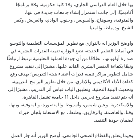
بها خلال العام الدراسي الجاري، و18 كلية حكومية، و68 برنامجًا
أكاديميًا، إلى جانب استمرار إنشاء جامعات جديدة في بنها،
والمنوفية، وسوهاج، والسويس، وجنوب الوادي، والعريش، وكفر
الشيخ، ودمياط، والمنيا.
وأوضح الوزير أنه بالتوازي مع تطوير المؤسسات التعليمية والتوسع
في أنماط التعليم الحديثة، تضع الوزارة تنمية القدرات البشرية في
صدارة أولوياتها، انطلاقًا من أن جودة العملية التعليمية ترتبط ارتباطًا
وثيقًا بكفاءة العنصر البشري القائم عليها، مشيرًا إلى تنفيذ مشروع
شامل لتطوير مراكز تنمية قدرات أعضاء هيئة التدريس؛ بهدف رفع
كفاءة الأداء الأكاديمي والإداري، من خلال تطوير البرامج التدريبية،
وتحديث البنية التحتية، وتطبيق آليات قياس أثر التدريب، مشيرًا إلى
أنه يتم تنفيذ مشروع تجريبي داخل 11 جامعة تشمل القاهرة،
والإسكندرية، وعين شمس، وأسيوط، والمنصورة، والمنوفية، وبنها،
وقنا، والعاصمة، والزقازيق، وطنطا، مع الاستعانة بلجان خبراء
لضمان جودة التنفيذ.
وفيما يتعلق بالقطاع الصحي الجامعي، أوضح الوزير أنه جارٍ العمل