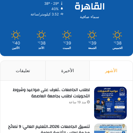
القاهرة
38º - 29º
40%
3.52 كيلومتر/ساعة
سماء صافية
40
38
39
39
38
℃
℃
℃
℃
℃
الخميس
الجمعة
السبت
الأحد
الأثنين
الأشهر
الأخيرة
تعليقات
لطلاب الجامعات ..تعرف على مواعيد وشروط
التحويلات لطلاب بجامعة العاصمة
منذ 19 ساعة
تنسيق الجامعات 2026..التعليم العالي: 9 نصائح