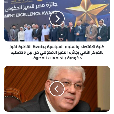
الاقتصاد
والعلوم
السياسية
بجامعة
القاهرة
تفوز
بالمركز
الثاني
كلية الاقتصاد والعلوم السياسية بجامعة القاهرة تفوز
بجائزة
بالمركز الثاني بجائزة التميز الحكومي من بين 326كلية
التميز
حكومية بالجامعات المصرية.
الحكومي
من
بين
التعليم
326كلية
العالي:
حكومية
وزير
بالجامعات
التعليم
المصرية.
العالي
يهنئ
كليات
الجامعات
الحكومية