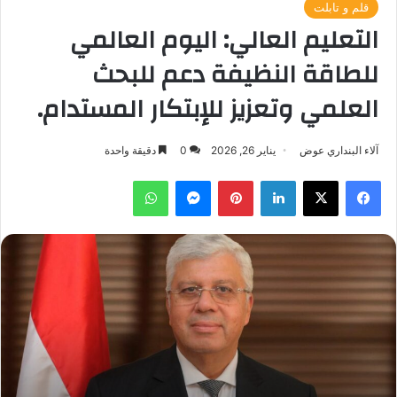
قلم و تابلت
التعليم العالي: اليوم العالمي
للطاقة النظيفة دعم للبحث
العلمي وتعزيز للإبتكار المستدام.
آلاء البنداري عوض
يناير 26, 2026
0
دقيقة واحدة
فيسبوك
‫X
لينكدإن
بينتيريست
ماسنجر
واتساب