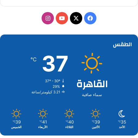
‫X
فيسبوك
‫YouTube
انستقرام
الطقس
37
℃
القاهرة
37º - 30º
29%
3.21 كيلومتر/ساعة
سماء صافية
39
41
40
39
35
℃
℃
℃
℃
℃
الأحد
الأثنين
الثلاثاء
الأربعاء
الخميس