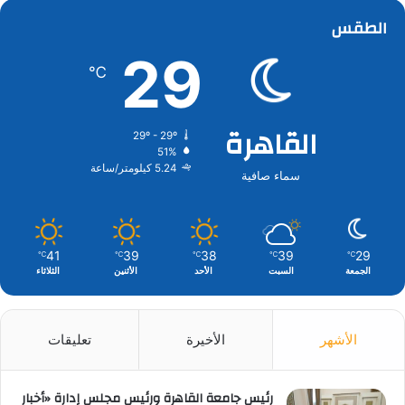
الطقس
29
℃
القاهرة
29º - 29º
51%
5.24 كيلومتر/ساعة
سماء صافية
41
39
38
39
29
℃
℃
℃
℃
℃
الجمعة
السبت
الأحد
الأثنين
الثلاثاء
الأشهر
الأخيرة
تعليقات
رئيس جامعة القاهرة ورئيس مجلس إدارة «أخبار