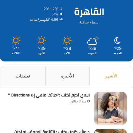
القاهرة
29º - 29º
51%
4.56 كيلومتر/ساعة
سماء صافية
41
39
38
39
29
℃
℃
℃
℃
℃
الجمعة
السبت
الأحد
الأثنين
الثلاثاء
الأشهر
الأخيرة
تعليقات
ايلاري أكرم تكتب :”حياتك ماهي إلا Directions “
منذ 3 دقائق
د.وائل كامل يكتب : الثانوية العامة… امتحان