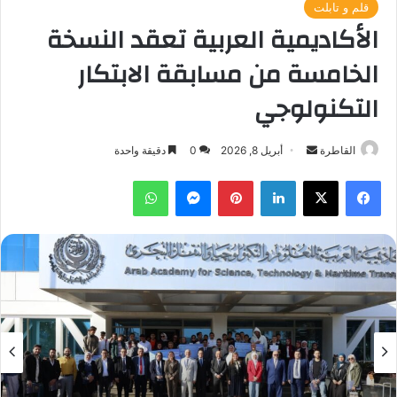
قلم و تابلت
الأكاديمية العربية تعقد النسخة
الخامسة من مسابقة الابتكار
التكنولوجي
أرسل
القاطرة
أبريل 8, 2026
0
دقيقة واحدة
بريدا
فيسبوك
‫X
لينكدإن
بينتيريست
ماسنجر
واتساب
إلكترونيا