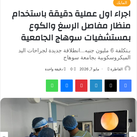
المايك
اجراء اول عملية دقيقة باستخدام
منظار مفاصل الرسغ والكوع
بمستشفيات سوهاج الجامعية
بـتكلفة 6 مليون جنيه…انطلاقة جديدة لجراحات اليد
الميكروسكوبية بجامعة سوهاج
أرسل
القاطرة
مايو 7, 2026
0
دقيقة واحدة
بريدا
فيسبوك
‫X
لينكدإن
بينتيريست
ماسنجر
واتساب
إلكترونيا