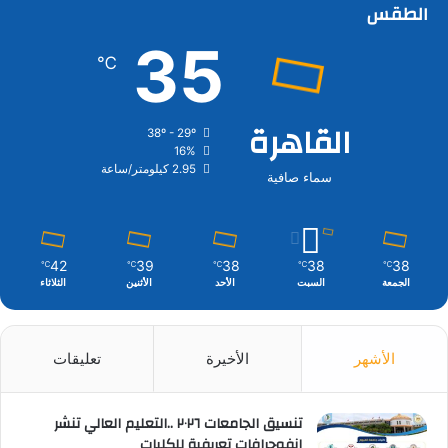
الطقس
35
℃
القاهرة
38º - 29º
16%
2.95 كيلومتر/ساعة
سماء صافية
42
39
38
38
38
℃
℃
℃
℃
℃
الجمعة
السبت
الأحد
الأثنين
الثلاثاء
الأشهر
الأخيرة
تعليقات
تنسيق الجامعات ٢٠٢٦ ..التعليم العالي تنشر
إنفوجرافات تعريفية للكليات