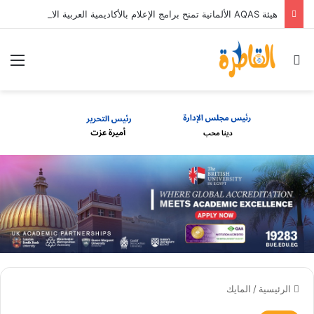
هيئة AQAS الألمانية تمنح برامج الإعلام بالأكاديمية العربية الاعتماد غير المشروط وفق المعايير الأوروبية
بحث عن
الق
الرئيسية
/
المايك