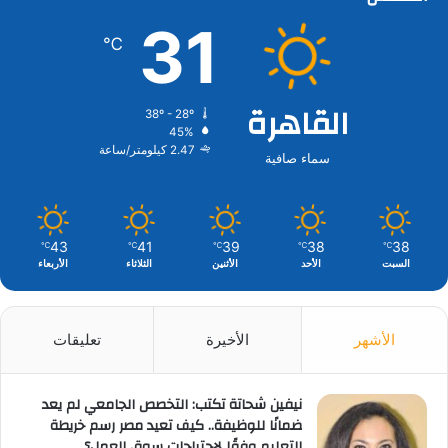
31
℃
القاهرة
38º - 28º
45%
2.47 كيلومتر/ساعة
سماء صافية
43
41
39
38
38
℃
℃
℃
℃
℃
السبت
الأحد
الأثنين
الثلاثاء
الأربعاء
الأشهر
الأخيرة
تعليقات
نيفين شحاتة تكتب: التخصص الجامعي لم يعد
ضمانًا للوظيفة.. كيف تعيد مصر رسم خريطة
التعليم وفقًا لاحتياجات سوق العمل؟