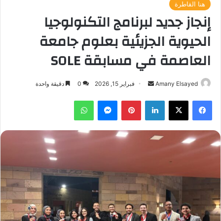
هنا القاطرة
إنجاز جديد لبرنامج التكنولوجيا
الحيوية الجزيئية بعلوم جامعة
العاصمة في مسابقة SOLE
أرسل
Amany Elsayed
فبراير 15, 2026
0
دقيقة واحدة
بريدا
فيسبوك
‫X
لينكدإن
بينتيريست
ماسنجر
واتساب
إلكترونيا