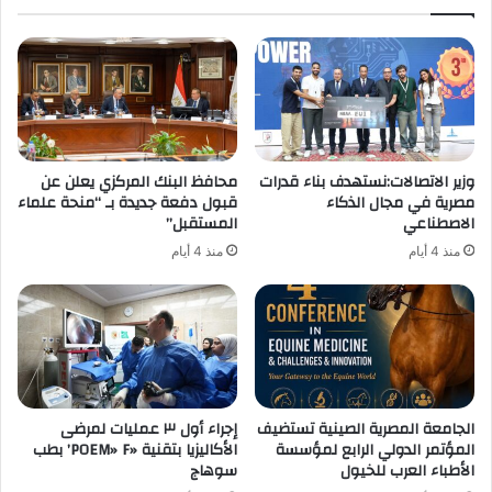
اليوم
العربي
للاستدامة.
وزير الاتصالات:نستهدف بناء قدرات
محافظ البنك المركزي يعلن عن
مصرية في مجال الذكاء
قبول دفعة جديدة بـ “منحة علماء
الاصطناعي
المستقبل”
منذ 4 أيام
منذ 4 أيام
الجامعة المصرية الصينية تستضيف
إجراء أول ٣ عمليات لمرضى
المؤتمر الدولي الرابع لمؤسسة
الأكاليزيا بتقنية «POEM» F’ بطب
الأطباء العرب للخيول
سوهاج