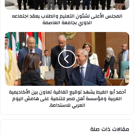
الدوري
بجامعة
المجلس الأعلى لشئون التعليم والطلاب يعقد اجتماعه
العاصمة
الدوري بجامعة العاصمة
أحمد
أبو
الغيط
يشهد
توقيع
اتفاقية
تعاون
بين
الأكاديمية
أحمد أبو الغيط يشهد توقيع اتفاقية تعاون بين الأكاديمية
العربية
العربية ومؤسسة أهل مصر للتنمية على هامش اليوم
ومؤسسة
العربي للاستدامة.
أهل
مصر
للتنمية
على
مقالات ذات صلة
هامش