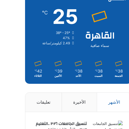
25
℃
القاهرة
38º - 25º
47%
2.49 كيلومتر/ساعة
سماء صافية
42
39
38
38
38
℃
℃
℃
℃
℃
الجمعة
السبت
الأحد
الأثنين
الثلاثاء
الأشهر
الأخيرة
تعليقات
تنسيق الجامعات ٢٠٢٦ ..التعليم