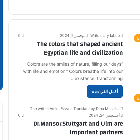
Write:mary labeb
نوفمبر 2, 2024
0
L
The colors that shaped ancient
Egyptian life and civilization
“Colors are the smiles of nature, filling our days
with life and emotion.” Colors breathe life into our
existence, transforming…
أكمل القراءة »
L
The writer: Amira Ezzat- Translate by Dina Messiha
أغسطس 24, 2024
0
Dr.Mansor:Stuttgart and Ulm are
important partners