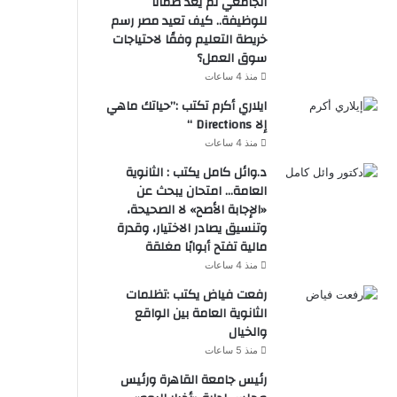
الجامعي لم يعد ضمانًا
للوظيفة.. كيف تعيد مصر رسم
خريطة التعليم وفقًا لاحتياجات
سوق العمل؟
منذ 4 ساعات
ايلاري أكرم تكتب :”حياتك ماهي
إلا Directions “
منذ 4 ساعات
د.وائل كامل يكتب : الثانوية
العامة… امتحان يبحث عن
«الإجابة الأصح» لا الصحيحة،
وتنسيق يصادر الاختيار، وقدرة
مالية تفتح أبوابًا مغلقة
منذ 4 ساعات
رفعت فياض يكتب :تظلمات
الثانوية العامة بين الواقع
والخيال
منذ 5 ساعات
رئيس جامعة القاهرة ورئيس