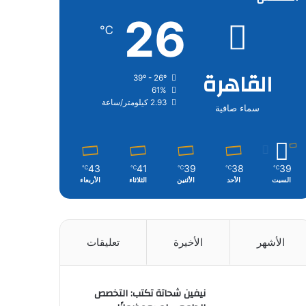
26
℃
القاهرة
39º - 26º
61%
2.93 كيلومتر/ساعة
سماء صافية
43
41
39
38
39
℃
℃
℃
℃
℃
السبت
الأحد
الأثنين
الثلاثاء
الأربعاء
الأشهر
الأخيرة
تعليقات
نيفين شحاتة تكتب: التخصص