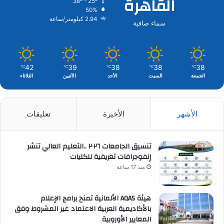
القاهرة
38º - 25º
50%
2.94 كيلومتر/ساعة
سماء صافية
42
39
38
38
38
℃
℃
℃
℃
℃
الجمعة
السبت
الأحد
الأثنين
الثلاثاء
الأشهر
الأخيرة
تعليقات
تنسيق الجامعات ٢٠٢٦ ..التعليم العالي تنشر
إنفوجرافات تعريفية للكليات
منذ 17 ساعة
هيئة AQAS الألمانية تمنح برامج الإعلام
بالأكاديمية العربية الاعتماد غير المشروط وفق
المعايير الأوروبية