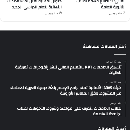
العالي: 9 نصائح مهمة لطلاب
حلوان الأهلية تعلن الاستعدادات
الثانوية العامة
النهائية للعام الدراسي الجديد
منذ يومين
منذ يومين
أكثر المقالات مشاهدةً
منذ 17 ساعة
تنسيق الجامعات ٢٠٢٦ ..التعليم العالي تنشر إنفوجرافات تعريفية
للكليات
منذ 17 ساعة
هيئة AQAS الألمانية تمنح برامج الإعلام بالأكاديمية العربية الاعتماد
غير المشروط وفق المعايير الأوروبية
منذ يومين
لطلاب الجامعات ..تعرف على مواعيد وشروط التحويلات لطلاب
بجامعة العاصمة
أحدث المقالات