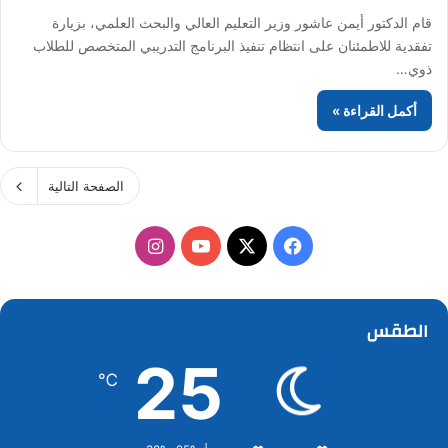
قام الدكتور أيمن عاشور وزير التعليم العالي والبحث العلمي، بزيارة
تفقدية للاطمئنان على انتظام تنفيذ البرنامج التدريبي المتخصص للطلاب
ذوي…
أكمل القراءة »
الصفحة التالية
‫X
فيسبوك
‫YouTube
انستقرام
الطقس
25
℃