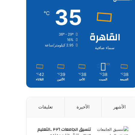
35
℃
القاهرة
38º - 29º
16%
2.95 كيلومتر/ساعة
سماء صافية
42
39
38
38
38
℃
℃
℃
℃
℃
الجمعة
السبت
الأحد
الأثنين
الثلاثاء
الأشهر
الأخيرة
تعليقات
تنسيق الجامعات ٢٠٢٦ ..التعليم