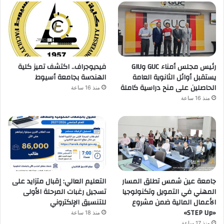
رئيس مجلس أمناء GUC وGIU
فيديوجراف.. اكتشف تميز كلية
يستقبل أوائل الثانوية العامة
الهندسة بجامعة أسيوط
الحاصلين على منح دراسية كاملة
منذ 16 ساعة
منذ 16 ساعة
جامعة عين شمس تطلق المسار
التعليم العالي: إقبال متزايد على
المهني في التمويل وتكنولوجيا
تسجيل رغبات المرحلة الأولى
الأعمال المالية ضمن مشروع
للتنسيق الإلكتروني
«STEP Up»
منذ 18 ساعة
منذ 17 ساعة