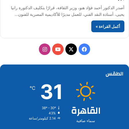
أصدر الدكتور أحمد فؤاد هنو، وزير الثقافة، قرارًا بتكليف الدكتورة رانيا
يحيى، أستاذة النقد الفني، للعمل مديرًا للأكاديمية المصرية للفنون…
أكمل القراءة »
‫X
فيسبوك
‫YouTube
انستقرام
الطقس
31
℃
القاهرة
38º - 30º
43%
2.14 كيلومتر/ساعة
سماء صافية