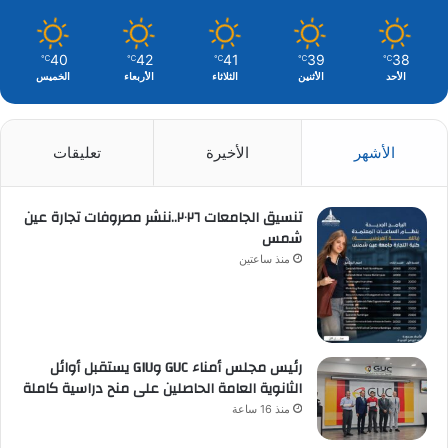
40
42
41
39
38
℃
℃
℃
℃
℃
الأحد
الأثنين
الثلاثاء
الأربعاء
الخميس
الأشهر
الأخيرة
تعليقات
تنسيق الجامعات ٢٠٢٦..ننشر مصروفات تجارة عين
شمس
منذ ساعتين
رئيس مجلس أمناء GUC وGIU يستقبل أوائل
الثانوية العامة الحاصلين على منح دراسية كاملة
منذ 16 ساعة