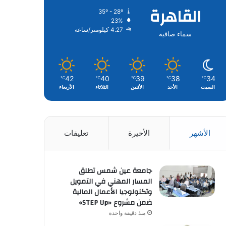
القاهرة
35º - 28º
23%
4.27 كيلومتر/ساعة
سماء صافية
42
40
39
38
34
℃
℃
℃
℃
℃
السبت
الأحد
الأثنين
الثلاثاء
الأربعاء
الأشهر
الأخيرة
تعليقات
جامعة عين شمس تطلق
المسار المهني في التمويل
وتكنولوجيا الأعمال المالية
ضمن مشروع «STEP Up»
منذ دقيقة واحدة