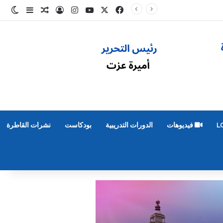
‫X
فيسبوك
‫YouTube
انستقرام
تسجيل الدخول
مقال عشوائ
إضافة عم
الو
L
فيديوهات
الدورات التدريبية
بودكاست
نشرات القاطرة