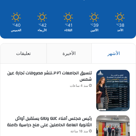
40
42
41
39
38
℃
℃
℃
℃
℃
الأحد
الأثنين
الثلاثاء
الأربعاء
الخميس
الأشهر
الأخيرة
تعليقات
تنسيق الجامعات ٢٠٢٦..ننشر مصروفات تجارة عين
شمس
منذ 4 ساعات
رئيس مجلس أمناء GUC وGIU يستقبل أوائل
الثانوية العامة الحاصلين على منح دراسية كاملة
منذ 18 ساعة