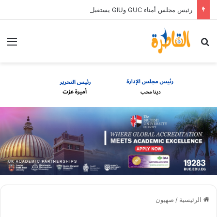
رئيس مجلس أمناء GUC وGIU يستقبل أوائل الثانوية العامة الحاصلين على منح دراسية كاملة
بحث عن
الق
الرئيسية
/
صهيون