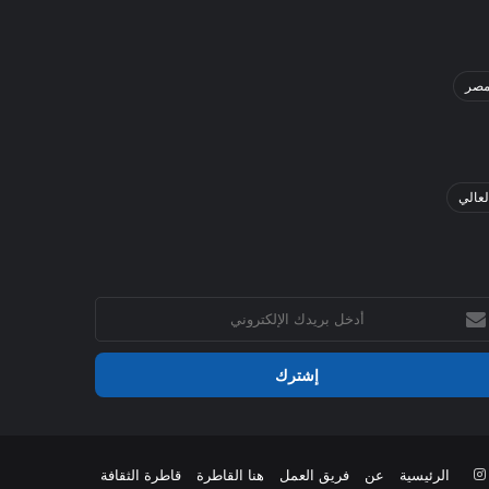
صر
لعالي
خل
يدك
إلكتروني
‫YouTu
انستقرام
الرئيسية
عن
فريق العمل
هنا القاطرة
قاطرة الثقافة