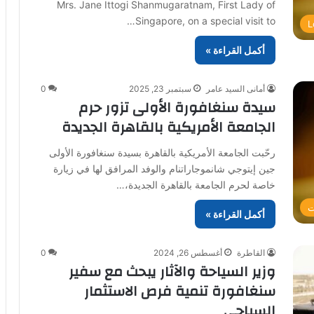
Mrs. Jane Ittogi Shanmugaratnam, First Lady of
Singapore, on a special visit to…
L
أكمل القراءة »
أمانى السيد عامر
سبتمبر 23, 2025
0
سيدة سنغافورة الأولى تزور حرم
الجامعة الأمريكية بالقاهرة الجديدة
رحّبت الجامعة الأمريكية بالقاهرة بسيدة سنغافورة الأولى
جين إيتوجي شانموجاراتنام والوفد المرافق لها في زيارة
خاصة لحرم الجامعة بالقاهرة الجديدة،…
ت
أكمل القراءة »
القاطرة
أغسطس 26, 2024
0
⁠وزير السياحة والآثار يبحث مع سفير
سنغافورة تنمية فرص الاستثمار
السياحي