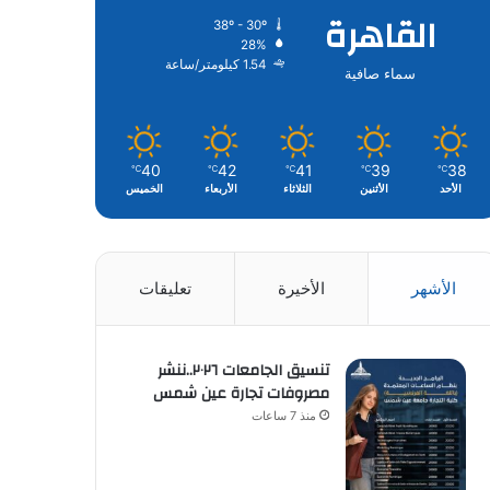
القاهرة
38º - 30º
28%
1.54 كيلومتر/ساعة
سماء صافية
40
42
41
39
38
℃
℃
℃
℃
℃
الأحد
الأثنين
الثلاثاء
الأربعاء
الخميس
الأشهر
الأخيرة
تعليقات
تنسيق الجامعات ٢٠٢٦..ننشر
مصروفات تجارة عين شمس
منذ 7 ساعات