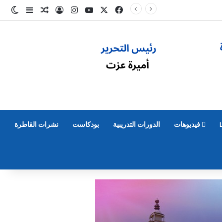
‫X
فيسبوك
‫YouTube
انستقرام
تسجيل الدخول
مقال عشوائ
إضافة عم
الو
فيديوهات
الدورات التدريبية
بودكاست
نشرات القاطرة