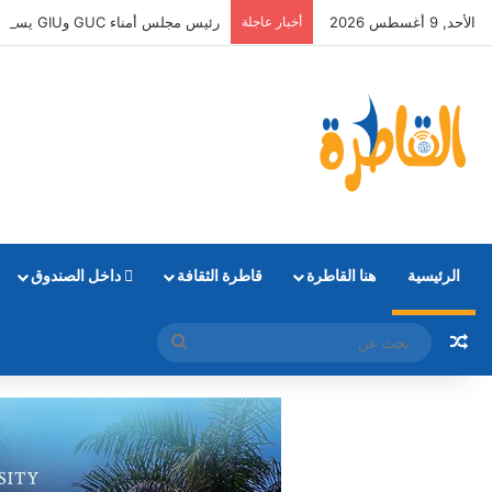
الأحد, 9 أغسطس 2026
أخبار عاجلة
رئيس مجلس أمناء GUC وGIU يستقبل أوائل الثانوية العامة الحاصلين على منح دراسية كاملة
الرئيسية
هنا القاطرة
قاطرة الثقافة
داخل الصندوق
مقال عشوائي
بحث
عن