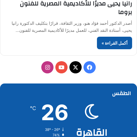
رانيا يحيى مديرًا للأكاديمية المصرية للفنون
بروما
أصدر الدكتور أحمد فؤاد هنو، وزير الثقافة، قرارًا بتكليف الدكتورة رانيا
يحيى، أستاذة النقد الفني، للعمل مديرًا للأكاديمية المصرية للفنون…
أكمل القراءة »
‫X
فيسبوك
‫YouTube
انستقرام
الطقس
26
℃
القاهرة
38º - 26º
74%