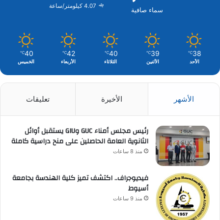
4.07 كيلومتر/ساعة
سماء صافية
40
42
40
39
38
℃
℃
℃
℃
℃
الأحد
الأثنين
الثلاثاء
الأربعاء
الخميس
الأشهر
الأخيرة
تعليقات
رئيس مجلس أمناء GUC وGIU يستقبل أوائل
الثانوية العامة الحاصلين على منح دراسية كاملة
منذ 8 ساعات
فيديوجراف.. اكتشف تميز كلية الهندسة بجامعة
أسيوط
منذ 9 ساعات