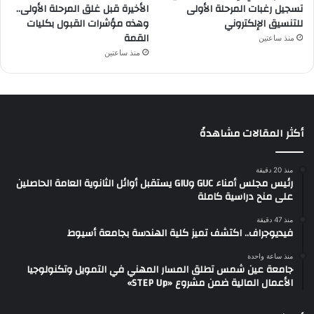
تسجيل رغبات المرحلة الأولى
الأخيرة قبل غلق المرحلة الأولى..
للتنسيق الإلكتروني
وهذه مؤشرات القبول بكليات
القمة
منذ ساعتين
منذ ساعتين
أكثر المقالات مشاهدةً
منذ 20 دقيقة
رئيس مجلس أمناء GUC وGIU يستقبل أوائل الثانوية العامة الحاصلين
على منح دراسية كاملة
منذ 47 دقيقة
فيديوجراف.. اكتشف تميز كلية الهندسة بجامعة أسيوط
منذ ساعة واحدة
جامعة عين شمس تطلق المسار المهني في التمويل وتكنولوجيا
الأعمال المالية ضمن مشروع «STEP Up»