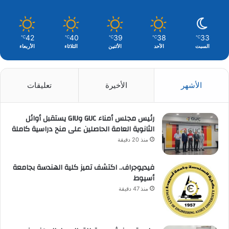
42
40
39
38
33
℃
℃
℃
℃
℃
السبت
الأحد
الأثنين
الثلاثاء
الأربعاء
الأشهر
الأخيرة
تعليقات
رئيس مجلس أمناء GUC وGIU يستقبل أوائل
الثانوية العامة الحاصلين على منح دراسية كاملة
منذ 20 دقيقة
فيديوجراف.. اكتشف تميز كلية الهندسة بجامعة
أسيوط
منذ 47 دقيقة