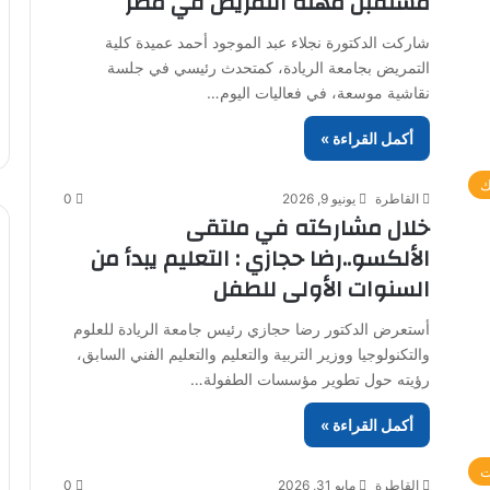
مستقبل مهنة التمريض في مصر
شاركت الدكتورة نجلاء عبد الموجود أحمد عميدة كلية
التمريض بجامعة الريادة، كمتحدث رئيسي في جلسة
نقاشية موسعة، في فعاليات اليوم…
أكمل القراءة »
ك
القاطرة
يونيو 9, 2026
0
خلال مشاركته في ملتقى
الألكسو..رضا حجازي : التعليم يبدأ من
السنوات الأولى للطفل
أستعرض الدكتور رضا حجازي رئيس جامعة الريادة للعلوم
والتكنولوجيا ووزير التربية والتعليم والتعليم الفني السابق،
رؤيته حول تطوير مؤسسات الطفولة…
أكمل القراءة »
ت
القاطرة
مايو 31, 2026
0