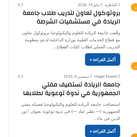
القاطرة
مايو 14, 2026
0
ت
بروتوكول تعاون لتدريب طلاب جامعة
الريادة في مستشفيات الشرطة
وقّعت جامعة الريادة للعلوم والتكنولوجيا بروتوكول تعاون
مع قطاع الخدمات الطبية بوزارة الداخلية لدعم منظومة
التدريب العملي لطلاب كليات القطاع…
أكمل القراءة »
ت
Hager Esaam
ديسمبر 4, 2025
0
جامعة الريادة تستضيف مفتي
الجمهورية في ندوة توعوية لطلابها
استضافت جامعة الريادة للعلوم والتكنولوجيا فضيلة مفتي
الجمهورية (— نظير عياد —) في ندوة توعوية بعنوان “دور
الدين في بناء…
أكمل القراءة »