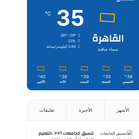
35
℃
القاهرة
38º - 29º
23%
3.69 كيلومتر/ساعة
سماء صافية
40
38
39
39
38
℃
℃
℃
℃
℃
الخميس
الجمعة
السبت
الأحد
الأثنين
الأشهر
الأخيرة
تعليقات
تنسيق الجامعات ٢٠٢٦ ..التعليم