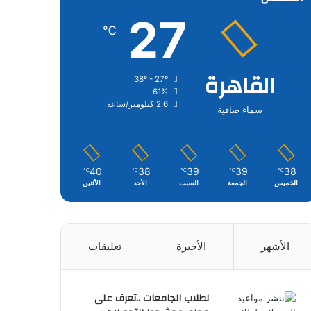
27
℃
القاهرة
38º - 27º
61%
2.6 كيلومتر/ساعة
سماء صافية
40
38
39
39
38
℃
℃
℃
℃
℃
الخميس
الجمعة
السبت
الأحد
الأثنين
الأشهر
الأخيرة
تعليقات
لطلاب الجامعات ..تعرف على