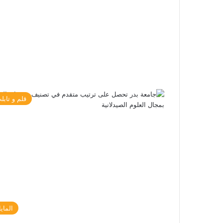
قلم و تابل
الماي