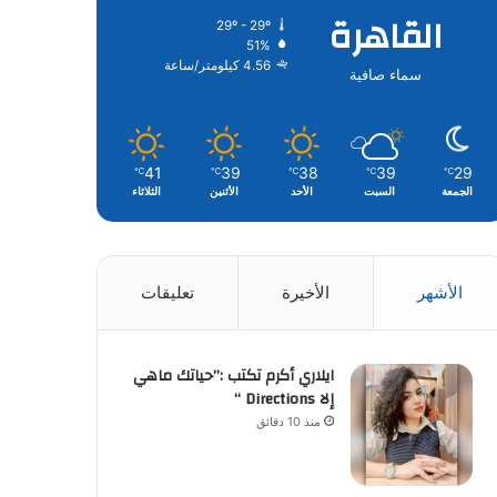
القاهرة
29º - 29º
51%
4.56 كيلومتر/ساعة
سماء صافية
41
39
38
39
29
℃
℃
℃
℃
℃
الجمعة
السبت
الأحد
الأثنين
الثلاثاء
الأشهر
الأخيرة
تعليقات
ايلاري أكرم تكتب :”حياتك ماهي
إلا Directions “
منذ 10 دقائق