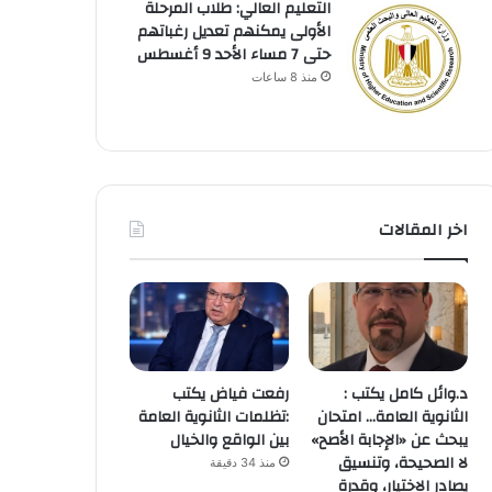
التعليم العالي: طلاب المرحلة
الأولى يمكنهم تعديل رغباتهم
حتى 7 مساء الأحد 9 أغسطس
منذ 8 ساعات
اخر المقالات
د.وائل كامل يكتب :
رفعت فياض يكتب
الثانوية العامة… امتحان
:تظلمات الثانوية العامة
يبحث عن «الإجابة الأصح»
بين الواقع والخيال
لا الصحيحة، وتنسيق
منذ 34 دقيقة
يصادر الاختيار، وقدرة