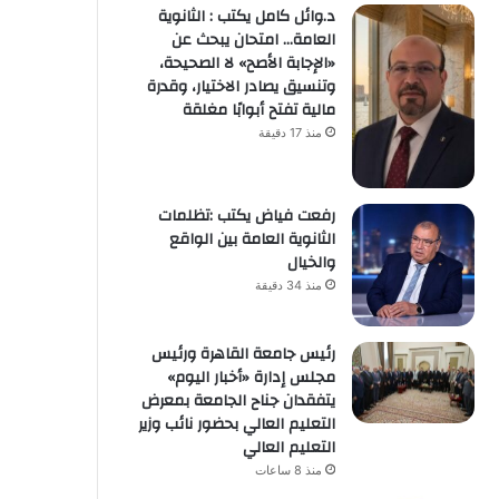
د.وائل كامل يكتب : الثانوية
العامة… امتحان يبحث عن
«الإجابة الأصح» لا الصحيحة،
وتنسيق يصادر الاختيار، وقدرة
مالية تفتح أبوابًا مغلقة
منذ 17 دقيقة
رفعت فياض يكتب :تظلمات
الثانوية العامة بين الواقع
والخيال
منذ 34 دقيقة
رئيس جامعة القاهرة ورئيس
مجلس إدارة «أخبار اليوم»
يتفقدان جناح الجامعة بمعرض
التعليم العالي بحضور نائب وزير
التعليم العالي
منذ 8 ساعات