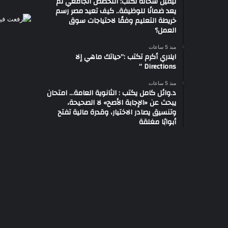
نيفين شحاتة تكتب: التخصص الجامعي لم
يعد ضمانًا للوظيفة.. كيف تعيد مصر رسم
خريطة التعليم وفقًا لاحتياجات سوق
العمل؟
منذ 5 ساعات
ايلاري أكرم تكتب :”حياتك ماهي إلا
Directions “
منذ 5 ساعات
د.وائل كامل يكتب : الثانوية العامة… امتحان
يبحث عن «الإجابة الأصح» لا الصحيحة،
وتنسيق يصادر الاختيار، وقدرة مالية تفتح
أبوابًا مغلقة