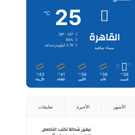
25
℃
القاهرة
38º - 25º
65%
2.76 كيلومتر/ساعة
سماء صافية
43
41
39
38
38
℃
℃
℃
℃
℃
السبت
الأحد
الأثنين
الثلاثاء
الأربعاء
الأشهر
الأخيرة
تعليقات
نيفين شحاتة تكتب: التخصص