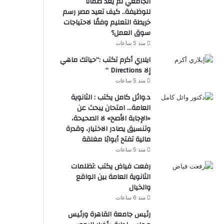
الجامعي لم يعد ضمانًا
للوظيفة.. كيف تعيد مصر رسم
خريطة التعليم وفقًا لاحتياجات
سوق العمل؟
منذ 5 ساعات
ايلاري أكرم تكتب :”حياتك ماهي
إلا Directions “
منذ 5 ساعات
د.وائل كامل يكتب : الثانوية
العامة… امتحان يبحث عن
«الإجابة الأصح» لا الصحيحة،
وتنسيق يصادر الاختيار، وقدرة
مالية تفتح أبوابًا مغلقة
منذ 5 ساعات
رفعت فياض يكتب :تظلمات
الثانوية العامة بين الواقع
والخيال
منذ 6 ساعات
رئيس جامعة القاهرة ورئيس