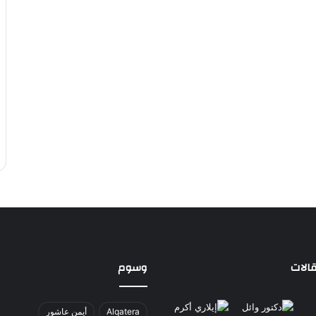
الات
وسوم
Alqatera
أيمن عاشور