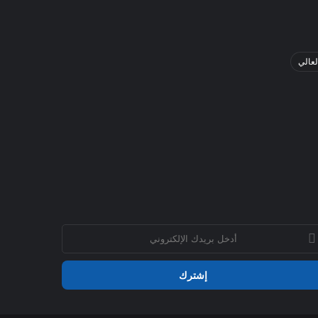
لعالي
خل
يدك
إلكتروني