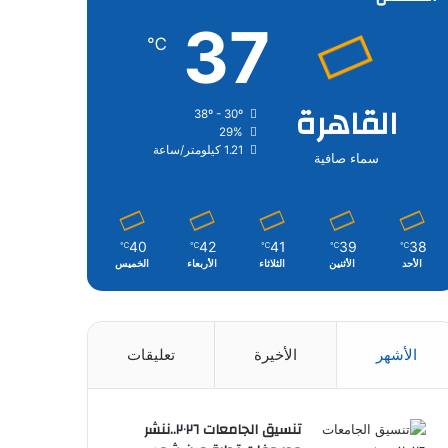
37
℃
القاهرة
38º - 30º
29%
1.21 كيلومتر/ساعة
سماء صافية
40
42
41
39
38
℃
℃
℃
℃
℃
الأحد
الأثنين
الثلاثاء
الأربعاء
الخميس
الأشهر
الأخيرة
تعليقات
تنسيق الجامعات ٢٠٢٦..ننشر