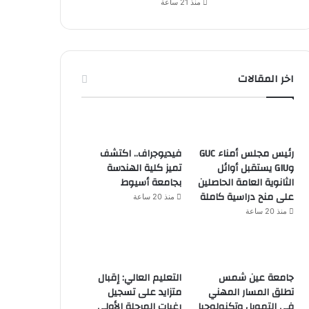
منذ 21 ساعة
اخر المقالات
رئيس مجلس أمناء GUC
فيديوجراف.. اكتشف
وGIU يستقبل أوائل
تميز كلية الهندسة
الثانوية العامة الحاصلين
بجامعة أسيوط
على منح دراسية كاملة
منذ 20 ساعة
منذ 20 ساعة
جامعة عين شمس
التعليم العالي: إقبال
تطلق المسار المهني
متزايد على تسجيل
في التمويل وتكنولوجيا
رغبات المرحلة الأولى