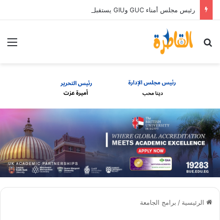
رئيس مجلس أمناء GUC وGIU يستقبل أوائل الثانوية العامة الحاصلين على منح دراسية كاملة
بحث عن
الق
الرئيسية
/
برامج الجامعة