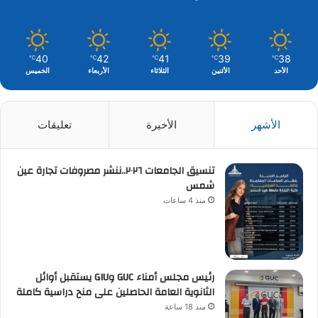
40
42
41
39
38
℃
℃
℃
℃
℃
الأحد
الأثنين
الثلاثاء
الأربعاء
الخميس
الأشهر
الأخيرة
تعليقات
تنسيق الجامعات ٢٠٢٦..ننشر مصروفات تجارة عين
شمس
منذ 4 ساعات
رئيس مجلس أمناء GUC وGIU يستقبل أوائل
الثانوية العامة الحاصلين على منح دراسية كاملة
منذ 18 ساعة