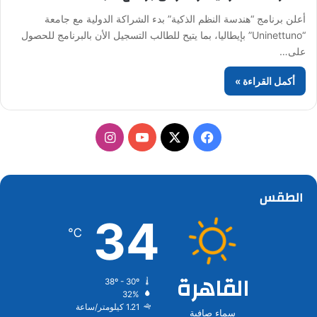
أعلن برنامج “هندسة النظم الذكية” بدء الشراكة الدولية مع جامعة
“Uninettuno” بإيطاليا، بما يتيح للطالب التسجيل الأن بالبرنامج للحصول
على…
أكمل القراءة »
‫X
فيسبوك
‫YouTube
انستقرام
الطقس
34
℃
القاهرة
38º - 30º
32%
1.21 كيلومتر/ساعة
سماء صافية