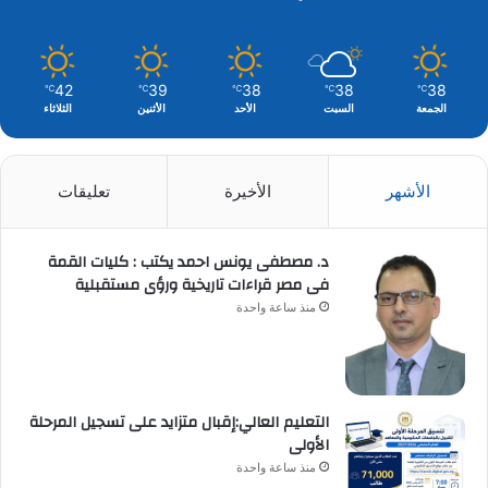
42
39
38
38
38
℃
℃
℃
℃
℃
الجمعة
السبت
الأحد
الأثنين
الثلاثاء
الأشهر
الأخيرة
تعليقات
د. مصطفى يونس احمد يكتب : كليات القمة
فى مصر قراءات تاريخية ورؤى مستقبلية
منذ ساعة واحدة
التعليم العالي:إقبال متزايد على تسجيل المرحلة
الأولى
منذ ساعة واحدة