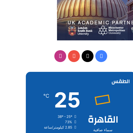
‫X
فيسبوك
‫YouTube
انستقرام
الطقس
25
℃
القاهرة
38º - 25º
73%
2.85 كيلومتر/ساعة
سماء صافية