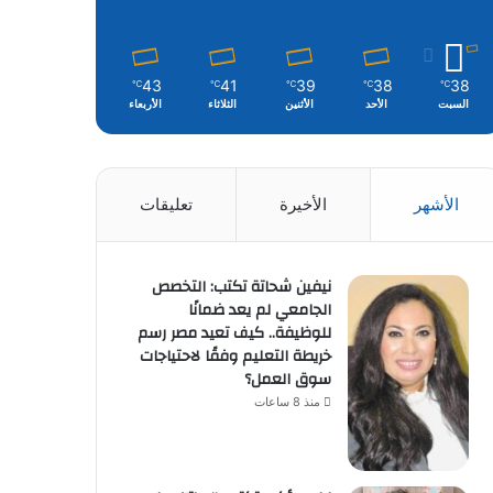
43
41
39
38
38
℃
℃
℃
℃
℃
السبت
الأحد
الأثنين
الثلاثاء
الأربعاء
الأشهر
الأخيرة
تعليقات
نيفين شحاتة تكتب: التخصص
الجامعي لم يعد ضمانًا
للوظيفة.. كيف تعيد مصر رسم
خريطة التعليم وفقًا لاحتياجات
سوق العمل؟
منذ 8 ساعات