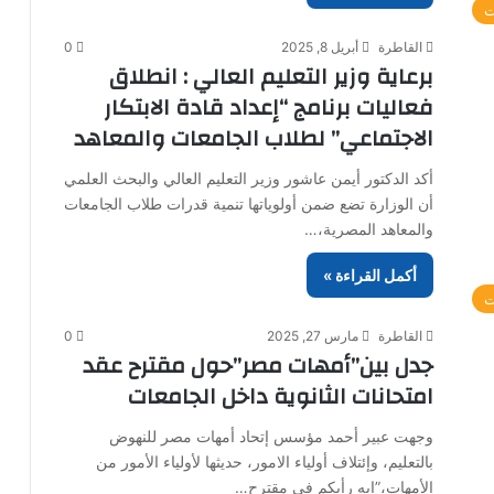
ت
القاطرة
أبريل 8, 2025
0
برعاية وزير التعليم العالي : انطلاق
فعاليات برنامج “إعداد قادة الابتكار
الاجتماعي” لطلاب الجامعات والمعاهد
أكد الدكتور أيمن عاشور وزير التعليم العالي والبحث العلمي
أن الوزارة تضع ضمن أولوياتها تنمية قدرات طلاب الجامعات
والمعاهد المصرية،…
أكمل القراءة »
ت
القاطرة
مارس 27, 2025
0
جدل بين”أمهات مصر”حول مقترح عقد
امتحانات الثانوية داخل الجامعات
وجهت عبير أحمد مؤسس إتحاد أمهات مصر للنهوض
بالتعليم، وإئتلاف أولياء الامور، حديثها لأولياء الأمور من
الأمهات،”إيه رأيكم في مقترح…