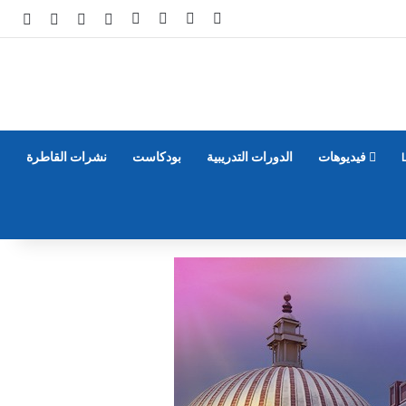
‫X
فيسبوك
‫YouTube
انستقرام
تسجيل الدخول
مقال عشوائي
إضافة عم
الوض
فيديوهات
الدورات التدريبية
بودكاست
نشرات القاطرة