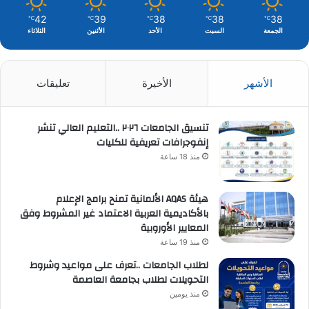
42
39
38
38
38
℃
℃
℃
℃
℃
الجمعة
السبت
الأحد
الأثنين
الثلاثاء
الأشهر
الأخيرة
تعليقات
تنسيق الجامعات ٢٠٢٦ ..التعليم العالي تنشر
إنفوجرافات تعريفية للكليات
منذ 18 ساعة
هيئة AQAS الألمانية تمنح برامج الإعلام
بالأكاديمية العربية الاعتماد غير المشروط وفق
المعايير الأوروبية
منذ 19 ساعة
لطلاب الجامعات ..تعرف على مواعيد وشروط
التحويلات لطلاب بجامعة العاصمة
منذ يومين