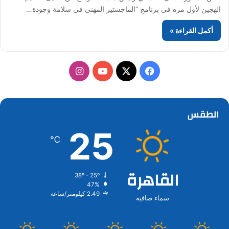
الهجين لأول مره في برنامج “الماجستير المهني في سلامة وجودة…
أكمل القراءة »
‫X
فيسبوك
‫YouTube
انستقرام
الطقس
25
℃
القاهرة
38º - 25º
47%
2.49 كيلومتر/ساعة
سماء صافية