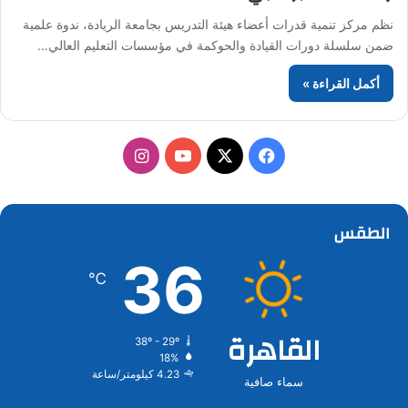
نظم مركز تنمية قدرات أعضاء هيئة التدريس بجامعة الريادة، ندوة علمية
ضمن سلسلة دورات القيادة والحوكمة في مؤسسات التعليم العالي…
أكمل القراءة »
‫X
فيسبوك
‫YouTube
انستقرام
الطقس
36
℃
القاهرة
38º - 29º
18%
4.23 كيلومتر/ساعة
سماء صافية