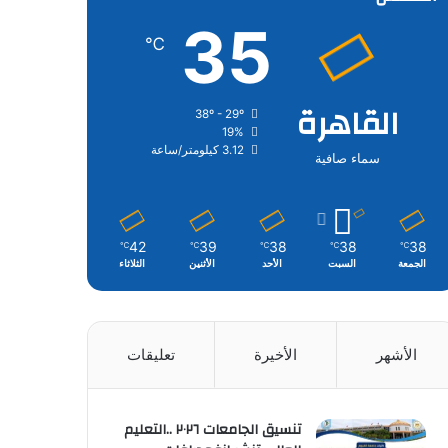
35
℃
القاهرة
38º - 29º
19%
3.12 كيلومتر/ساعة
سماء صافية
42
39
38
38
38
℃
℃
℃
℃
℃
الجمعة
السبت
الأحد
الأثنين
الثلاثاء
الأشهر
الأخيرة
تعليقات
تنسيق الجامعات ٢٠٢٦ ..التعليم