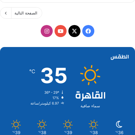
الصفحة التالية
‫X
فيسبوك
‫YouTube
انستقرام
الطقس
35
℃
القاهرة
36º - 29º
17%
6.97 كيلومتر/ساعة
سماء صافية
39
38
39
38
36
℃
℃
℃
℃
℃